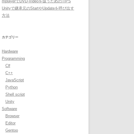
mplayerでDVD-Videoを扱うためのTIPS
Unityで継承元のStartやUpdateを呼び出す
方法
カテゴリー
Hardware
Programming
C#
C++
JavaScript
Python
Shell script
Unity
Software
Browser
Editor
Gentoo