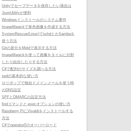
Unityでセーブデータを保存したい場合は
JsonUtilityが便利
Windowsインストールのシステム要件
ImageMagickで単色画像を作成する方法
SystemRescue(Linux)でsshdとかSambaを
使う方法
Gitの差分をMeldで表示する方法
ImageMagickを使って画像をタイルに分割
したり結合したりする方法
C#で配列のサイズを調べる方法
sedの基本的な使い方
ロリポップで独自ドメインメールを使う時
のDNS設定
SPFとDMARCの設定方法
findコマンドと-execオプションの使い方
Raspberry PiにVivaldiをインストールする
方法
C#でoperator[]のオーバーロード