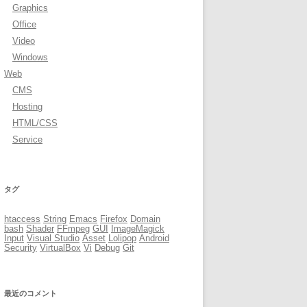
Graphics
Office
Video
Windows
Web
CMS
Hosting
HTML/CSS
Service
タグ
htaccess
String
Emacs
Firefox
Domain
bash
Shader
FFmpeg
GUI
ImageMagick
Input
Visual Studio
Asset
Lolipop
Android
Security
VirtualBox
Vi
Debug
Git
最近のコメント