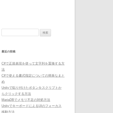
検
索:
最近の投稿
C#で正規表現を使って文字列を置換する方
法
C#で使える書式指定についての簡単なまと
め
Unityで貼り付けたボタンをスクリプトか
らクリックする方法
MariaDBでメモリ不足の対処方法
UnityでキーボードによるUIのフォーカス
移動方法