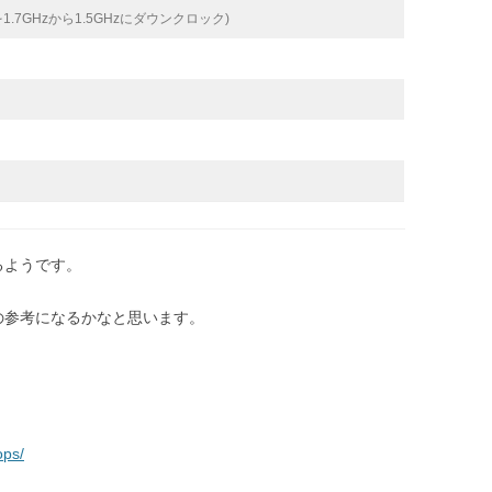
定格を1.7GHzから1.5GHzにダウンクロック)
いるようです。
の参考になるかなと思います。
ops/