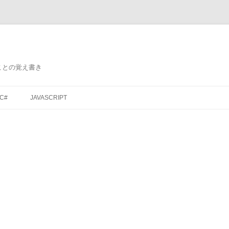
ことの覚え書き
コ
ン
C#
JAVASCRIPT
テ
ン
ツ
へ
ス
キ
ッ
プ