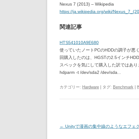
Nexus 7 (2013) – Wikipedia
https://ja.wikipedia.org/wiki/Nexus_7_(2
関連記事
HTS541010A9E680
使っていたノートPCのHDDの調子が悪
回購入したのは、HGSTの2.5インチHDDです
スペックを気にして購入した訳ではありま
hdparm -t /dev/sda2 /dev/sda...
カテゴリー:
Hardware
| タグ:
Benchmark
|
投
←
Unityで漫画の集中線のようなエフェ
稿