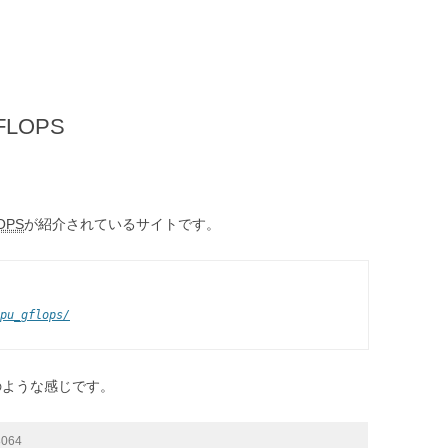
LOPS
OPS
が紹介されているサイトです。
pu_gflops/
次のような感じです。
8064