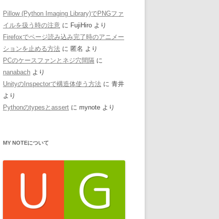
Pillow (Python Imaging Library)でPNGファ
イルを扱う時の注意
に
FujiHiro
より
Firefoxでページ読み込み完了時のアニメー
ションを止める方法
に
匿名
より
PCのケースファンとネジ穴間隔
に
nanabach
より
UnityのInspectorで構造体使う方法
に
青井
より
Pythonのtypesとassert
に
mynote
より
MY NOTEについて