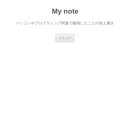
My note
パソコンやプログラミング関連で勉強したことの覚え書き
コ
メニュー
ン
テ
ン
ツ
へ
ス
キ
ッ
プ