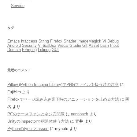
Service
タグ
Emacs
htaccess
String
Firefox
Shader
ImageMagick
Vi
Debug
Android
Security
VirtualBox
Visual Studio
Git
Asset
bash
Input
Domain
FFmpeg
Lolipop
GUI
最近のコメント
Pillow (Python Imaging Library)でPNGファイルを扱う時の注意
に
FujiHiro
より
Firefoxでページ読み込み完了時のアニメーションを止める方法
に
匿
名
より
PCのケースファンとネジ穴間隔
に
nanabach
より
UnityのInspectorで構造体使う方法
に
青井
より
Pythonのtypesとassert
に
mynote
より