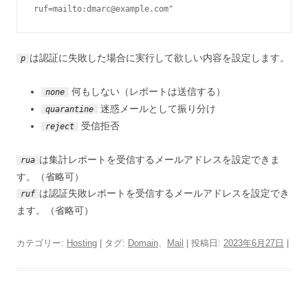
ruf=mailto:
dmarc@example.com
"
は認証に失敗した場合に実行して欲しい内容を設定します。
p
何もしない（レポートは送信する）
none
迷惑メールとして振り分け
quarantine
受信拒否
reject
は集計レポートを受信するメールアドレスを設定できま
rua
す。（省略可）
は認証失敗レポートを受信するメールアドレスを設定でき
ruf
ます。（省略可）
カテゴリー:
Hosting
| タグ:
Domain
、
Mail
| 投稿日:
2023年6月27日
|