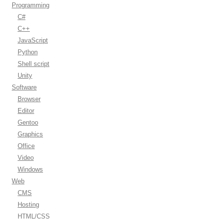
Programming
C#
C++
JavaScript
Python
Shell script
Unity
Software
Browser
Editor
Gentoo
Graphics
Office
Video
Windows
Web
CMS
Hosting
HTML/CSS