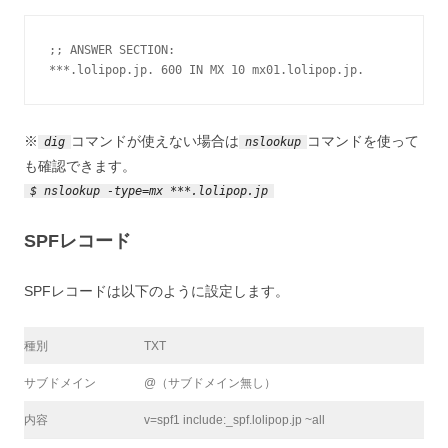
;; ANSWER SECTION:
***.lolipop.jp. 600 IN MX 10 mx01.lolipop.jp.
※
コマンドが使えない場合は
コマンドを使って
dig
nslookup
も確認できます。
$ nslookup -type=mx ***.lolipop.jp
SPFレコード
SPFレコードは以下のように設定します。
種別
TXT
サブドメイン
@（サブドメイン無し）
内容
v=spf1 include:_spf.lolipop.jp ~all