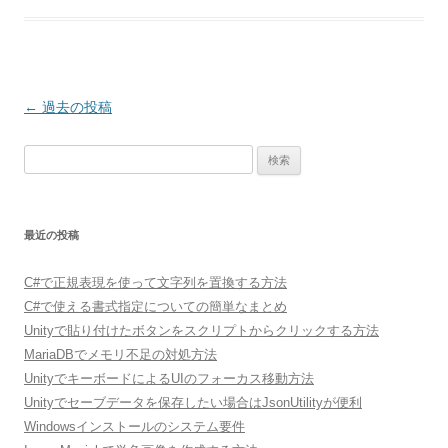
投
←
過去の投稿
稿
検
ナ
索:
ビ
ゲ
最近の投稿
ー
シ
C#で正規表現を使って文字列を置換する方法
ョ
C#で使える書式指定についての簡単なまとめ
ン
Unityで貼り付けたボタンをスクリプトからクリックする方法
MariaDBでメモリ不足の対処方法
UnityでキーボードによるUIのフォーカス移動方法
Unityでセーブデータを保存したい場合はJsonUtilityが便利
Windowsインストールのシステム要件