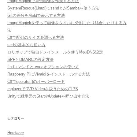
ImageMagickで単色画像を作成する方法
SystemRescue(Linux)でsshdとかSambaを使う方法
Gitの差分をMeldで表示する方法
ImageMagickを使って画像をタイルに分割したり結合したりする方
法
C#で配列のサイズを調べる方法
sedの基本的な使い方
ロリポップで独自ドメインメールを使う時のDNS設定
SPFとDMARCの設定方法
findコマンドと-execオプションの使い方
Raspberry PiにVivaldiをインストールする方法
C#でoperator[]のオーバーロード
mplayerでDVD-Videoを扱うためのTIPS
Unityで継承元のStartやUpdateを呼び出す方法
カテゴリー
Hardware