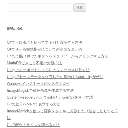
検
索:
最近の投稿
C#で正規表現を使って文字列を置換する方法
C#で使える書式指定についての簡単なまとめ
Unityで貼り付けたボタンをスクリプトからクリックする方法
MariaDBでメモリ不足の対処方法
UnityでキーボードによるUIのフォーカス移動方法
Unityでセーブデータを保存したい場合はJsonUtilityが便利
Windowsインストールのシステム要件
ImageMagickで単色画像を作成する方法
SystemRescue(Linux)でsshdとかSambaを使う方法
Gitの差分をMeldで表示する方法
ImageMagickを使って画像をタイルに分割したり結合したりする方
法
C#で配列のサイズを調べる方法