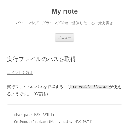
My note
パソコンやプログラミング関連で勉強したことの覚え書き
コ
メニュー
ン
テ
ン
ツ
へ
実行ファイルのパスを取得
ス
キ
ッ
プ
コメントを残す
実行ファイルのパスを取得するには
が使え
GetModuleFileName
るようです。（C言語）
char path[MAX_PATH];

GetModuleFileName(NULL, path, MAX_PATH)