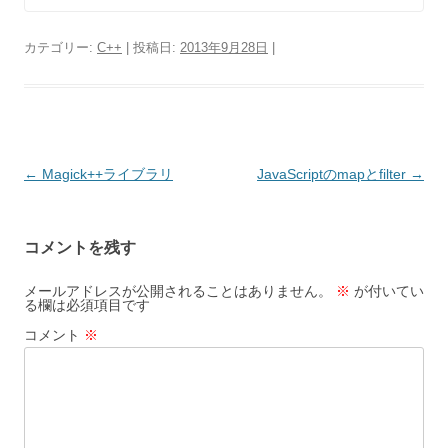
カテゴリー:
C++
| 投稿日:
2013年9月28日
|
投
←
Magick++ライブラリ
JavaScriptのmapとfilter
→
稿
ナ
コメントを残す
ビ
ゲ
メールアドレスが公開されることはありません。
※
が付いてい
る欄は必須項目です
ー
コメント
※
シ
ョ
ン