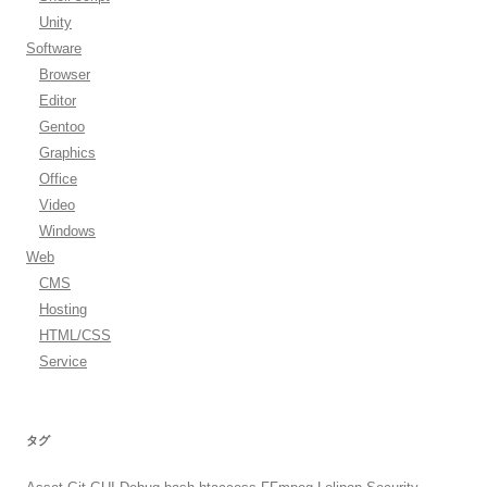
Unity
Software
Browser
Editor
Gentoo
Graphics
Office
Video
Windows
Web
CMS
Hosting
HTML/CSS
Service
タグ