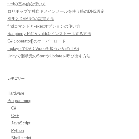
sedの基本的な使い方
ロリポップで独自ドメインメールを使う時のDNS設定
SPFとDMARCの設定方法
findコマンドと-execオプションの使い方
Raspberry PiにVivaldiをインストールする方法
C#でoperator[]のオーバーロード
mplayerでDVD-Videoを扱うためのTIPS
Unityで継承元のStartやUpdateを呼び出す方法
カテゴリー
Hardware
Programming
C#
C++
JavaScript
Python
Shell script