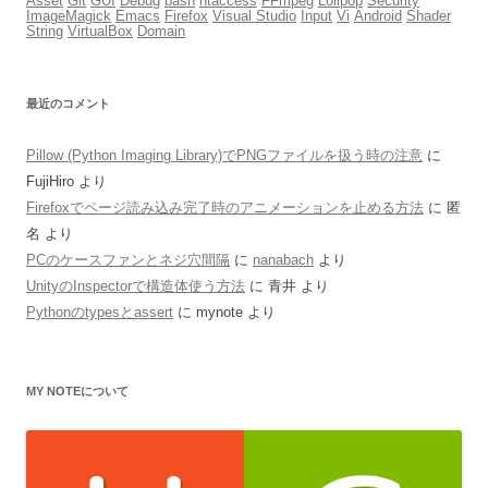
Asset
Git
GUI
Debug
bash
htaccess
FFmpeg
Lolipop
Security
ImageMagick
Emacs
Firefox
Visual Studio
Input
Vi
Android
Shader
String
VirtualBox
Domain
最近のコメント
Pillow (Python Imaging Library)でPNGファイルを扱う時の注意
に
FujiHiro
より
Firefoxでページ読み込み完了時のアニメーションを止める方法
に
匿
名
より
PCのケースファンとネジ穴間隔
に
nanabach
より
UnityのInspectorで構造体使う方法
に
青井
より
Pythonのtypesとassert
に
mynote
より
MY NOTEについて