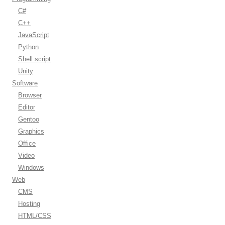
C#
C++
JavaScript
Python
Shell script
Unity
Software
Browser
Editor
Gentoo
Graphics
Office
Video
Windows
Web
CMS
Hosting
HTML/CSS