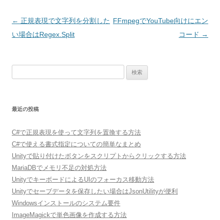
投
←
正規表現で文字列を分割した
FFmpegでYouTube向けにエン
稿
い場合はRegex.Split
コード
→
ナ
ビ
検
ゲ
索:
ー
シ
最近の投稿
ョ
ン
C#で正規表現を使って文字列を置換する方法
C#で使える書式指定についての簡単なまとめ
Unityで貼り付けたボタンをスクリプトからクリックする方法
MariaDBでメモリ不足の対処方法
UnityでキーボードによるUIのフォーカス移動方法
Unityでセーブデータを保存したい場合はJsonUtilityが便利
Windowsインストールのシステム要件
ImageMagickで単色画像を作成する方法