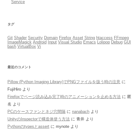
Service
タグ
Git
Shader
Security
Domain
Firefox
Asset
String
htaccess
FFmpeg
ImageMagick
Android
Input
Visual Studio
Emacs
Lolipop
Debug
GUI
bash
VirtualBox
Vi
最近のコメント
Pillow (Python Imaging Library)でPNGファイルを扱う時の注意
に
FujiHiro
より
Firefoxでページ読み込み完了時のアニメーションを止める方法
に
匿
名
より
PCのケースファンとネジ穴間隔
に
nanabach
より
UnityのInspectorで構造体使う方法
に
青井
より
Pythonのtypesとassert
に
mynote
より