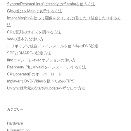
SystemRescue(Linux)でsshdとかSambaを使う方法
Gitの差分をMeldで表示する方法
ImageMagickを使って画像をタイルに分割したり結合したりする方
法
C#で配列のサイズを調べる方法
sedの基本的な使い方
ロリポップで独自ドメインメールを使う時のDNS設定
SPFとDMARCの設定方法
findコマンドと-execオプションの使い方
Raspberry PiにVivaldiをインストールする方法
C#でoperator[]のオーバーロード
mplayerでDVD-Videoを扱うためのTIPS
Unityで継承元のStartやUpdateを呼び出す方法
カテゴリー
Hardware
Programming