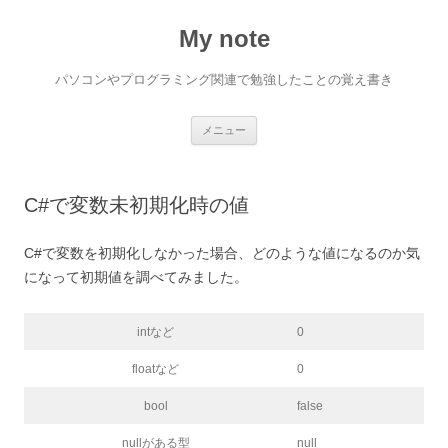
My note
パソコンやプログラミング関連で勉強したことの覚え書き
コ
メニュー
ン
テ
ン
ツ
へ
C#で変数未初期化時の値
ス
キ
ッ
プ
C#で変数を初期化しなかった場合、どのような値になるのか気
になって初期値を調べてみました。
intなど
0
floatなど
0
bool
false
nullがある型
null