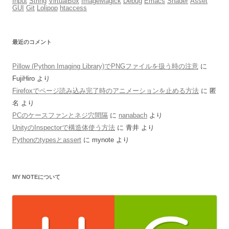
Input
String
VirtualBox
ImageMagick
Debug
Emacs
Shader
Asset
GUI
Git
Lolipop
htaccess
最近のコメント
Pillow (Python Imaging Library)でPNGファイルを扱う時の注意
に
FujiHiro
より
Firefoxでページ読み込み完了時のアニメーションを止める方法
に
匿
名
より
PCのケースファンとネジ穴間隔
に
nanabach
より
UnityのInspectorで構造体使う方法
に
青井
より
Pythonのtypesとassert
に
mynote
より
MY NOTEについて