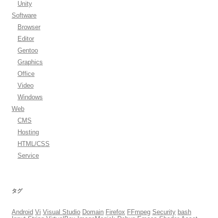
Unity
Software
Browser
Editor
Gentoo
Graphics
Office
Video
Windows
Web
CMS
Hosting
HTML/CSS
Service
タグ
Android
Vi
Visual Studio
Domain
Firefox
FFmpeg
Security
bash