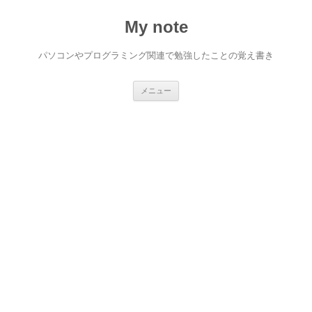
My note
パソコンやプログラミング関連で勉強したことの覚え書き
コ
メニュー
ン
テ
ン
ツ
へ
ス
キ
ッ
プ