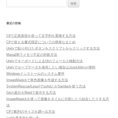
検
索:
最近の投稿
C#で正規表現を使って文字列を置換する方法
C#で使える書式指定についての簡単なまとめ
Unityで貼り付けたボタンをスクリプトからクリックする方法
MariaDBでメモリ不足の対処方法
UnityでキーボードによるUIのフォーカス移動方法
Unityでセーブデータを保存したい場合はJsonUtilityが便利
Windowsインストールのシステム要件
ImageMagickで単色画像を作成する方法
SystemRescue(Linux)でsshdとかSambaを使う方法
Gitの差分をMeldで表示する方法
ImageMagickを使って画像をタイルに分割したり結合したりする方
法
C#で配列のサイズを調べる方法
sedの基本的な使い方