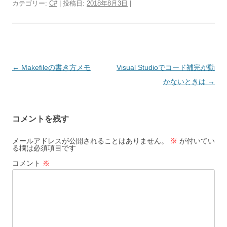
カテゴリー:
C#
| 投稿日:
2018年8月3日
|
投
←
Makefileの書き方メモ
Visual Studioでコード補完が動
稿
かないときは
→
ナ
ビ
コメントを残す
ゲ
ー
メールアドレスが公開されることはありません。
※
が付いてい
る欄は必須項目です
シ
コメント
※
ョ
ン