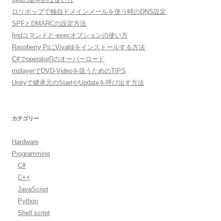
ロリポップで独自ドメインメールを使う時のDNS設定
SPFとDMARCの設定方法
findコマンドと-execオプションの使い方
Raspberry PiにVivaldiをインストールする方法
C#でoperator[]のオーバーロード
mplayerでDVD-Videoを扱うためのTIPS
Unityで継承元のStartやUpdateを呼び出す方法
カテゴリー
Hardware
Programming
C#
C++
JavaScript
Python
Shell script