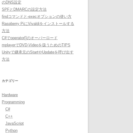
のDNS設定
SPFとDMARCの設定方法
findコマンドと-execオプションの使い方
Raspberry PiにVivaldiをインストールする
方法
C#でoperator[]のオーバーロード
mplayerでDVD-Videoを扱うためのTIPS
Unityで継承元のStartやUpdateを呼び出す
方法
カテゴリー
Hardware
Programming
C#
C++
JavaScript
Python