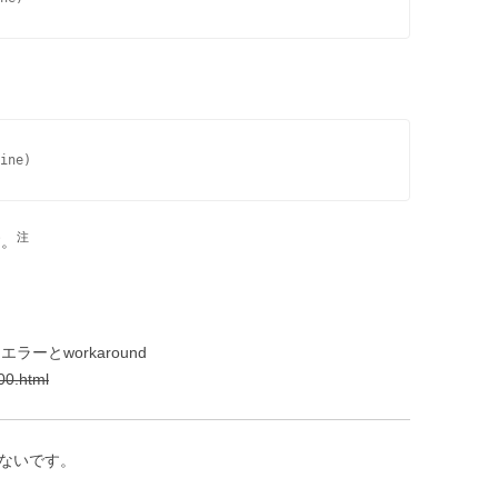
ine)
注
す。
エラーとworkaround
00.html
くないです。