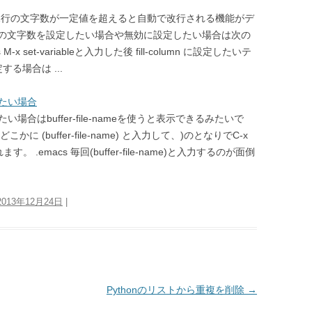
際、1行の文字数が一定値を超えると自動で改行される機能がデ
の文字数を設定したい場合や無効に設定したい場合は次の
set-variableと入力した後 fill-column に設定したいテ
する場合は ...
りたい場合
場合はbuffer-file-nameを使うと表示できるみたいで
(buffer-file-name) と入力して、)のとなりでC-x
.emacs 毎回(buffer-file-name)と入力するのが面倒
2013年12月24日
|
Pythonのリストから重複を削除
→