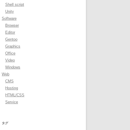
Shell script
Unity
Software
Browser
Editor
Gentoo
Graphics
Office
Video
Windows
Web
CMS
Hosting
HTML/CSS
Service
タグ