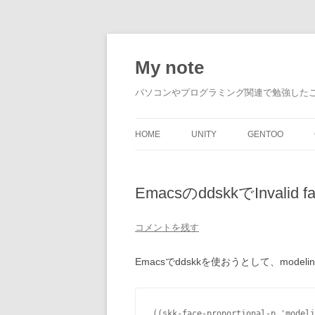
My note
パソコンやプログラミング関連で勉強した
HOME
UNITY
GENTOO
EmacsのddskkでInvalid fa
コメントを残す
Emacsでddskkを使おうとして、mode
((skk-face-proportional-p 'modeli