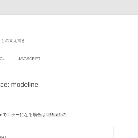
ことの覚え書き
コ
ン
C#
JAVASCRIPT
テ
ン
ツ
へ
ス
ce: modeline
キ
ッ
プ
lineでエラーになる場合は
の
skk.el
ne)