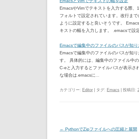
EmacsとVimでテキストの幅を設定
EmacsやVimでテキストを入力する
フォルトで設定されています。改行まで
ように設定すると良いそうです。 Emacs M-x 
キストの幅を入力します。 .emacsで設定
Emacsで編集中のファイルのパスが知
Emacsで編集中のファイルのパスが知りたい
す。 具体的には、編集中のファイル中のどこかに 
C-eと入力するとファイルパスが表示されます。 
な場合は.emacsに...
カテゴリー:
Editor
| タグ:
Emacs
| 投稿日:
投
←
PythonでZipファイルへの圧縮と展開
稿