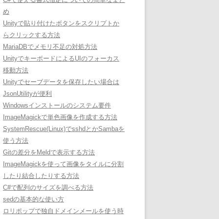
め
Unityで貼り付けたボタンをスクリプトか
らクリックする方法
MariaDBでメモリ不足の対処方法
UnityでキーボードによるUIのフォーカス
移動方法
Unityでセーブデータを保存したい場合は
JsonUtilityが便利
Windowsインストールのシステム要件
ImageMagickで単色画像を作成する方法
SystemRescue(Linux)でsshdとかSambaを
使う方法
Gitの差分をMeldで表示する方法
ImageMagickを使って画像をタイルに分割
したり結合したりする方法
C#で配列のサイズを調べる方法
sedの基本的な使い方
ロリポップで独自ドメインメールを使う時