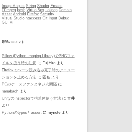
ImageMagick
String
Shader
Emacs
FFmpeg
bash
VirtualBox
Lolipop
Domain
Asset
Android
Firefox
Security
Visual Studio
htaccess
Git
Input
Debug
GUI
Vi
最近のコメント
Pillow (Python Imaging Library)でPNGファ
イルを扱う時の注意
に
FujiHiro
より
Firefoxでページ読み込み完了時のアニメー
ションを止める方法
に
匿名
より
PCのケースファンとネジ穴間隔
に
nanabach
より
UnityのInspectorで構造体使う方法
に
青井
より
Pythonのtypesとassert
に
mynote
より