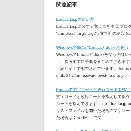
関連記事
Emacs Lispの使い方
Emacs Lispに関する覚え書き 外部プログラム
"sample.sh arg1 arg2") 文字列の結合 (concat
Windowsで簡単にEmacsとddskkを使う
WindowsでEmacsやddskkを使
下、参考までに手順をまとめておきます。 E
下記サイトで配布されています。 Index o
/pub/GNU/emacs/windowshttp://ftp.jaist
Emacsで文字コードと改行コードを指
文字コードと改行コードを指定して保存 キー
コードを指定できます。 sjis-doseucj
キストファイルを開いた場合の文字コー
た場合は C-x RET r で文...