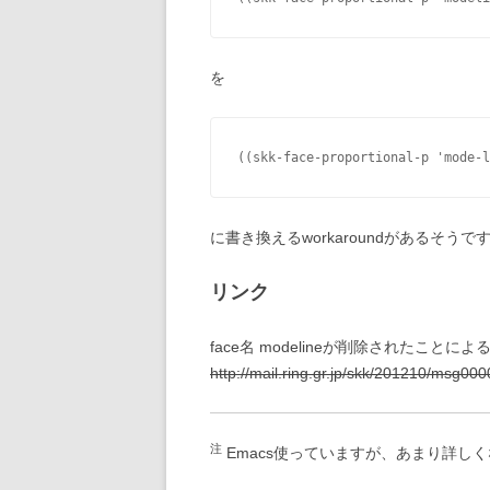
を
((skk-face-proportional-p 'mode-l
に書き換えるworkaroundがあるそうで
リンク
face名 modelineが削除されたことによる
http://mail.ring.gr.jp/skk/201210/msg000
注
Emacs使っていますが、あまり詳し