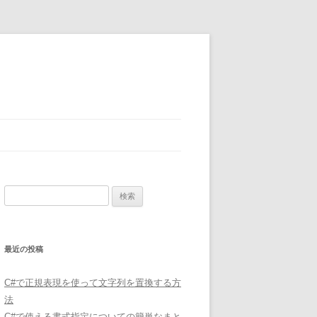
検
索:
最近の投稿
C#で正規表現を使って文字列を置換する方
法
C#で使える書式指定についての簡単なまと