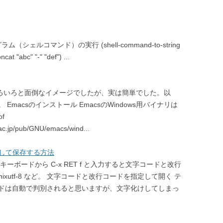
（シェルコマンド）の実行 (shell-command-to-string
 "abc" "-" "def") ...
うのはいろいろと面倒なイメージでしたが、実は簡単でした。以
macsのインストール EmacsのWindows用バイナリは
f
.ac.jp/pub/GNU/emacs/wind...
定して保存する方法
ボードから C-x RET f と入力すると文字コードと改行
p-unixutf-8 など。 文字コードと改行コードを指定して開く テ
ドは自動で判別されると思いますが、文字化けしてしまっ