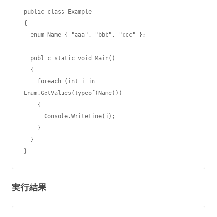
public class Example

{

  enum Name { "aaa", "bbb", "ccc" };

  public static void Main()

  {

    foreach (int i in 
Enum.GetValues(typeof(Name)))

    {

      Console.WriteLine(i);

    }

  }

}
実行結果