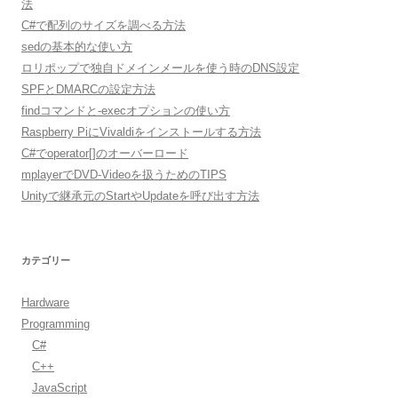
法
C#で配列のサイズを調べる方法
sedの基本的な使い方
ロリポップで独自ドメインメールを使う時のDNS設定
SPFとDMARCの設定方法
findコマンドと-execオプションの使い方
Raspberry PiにVivaldiをインストールする方法
C#でoperator[]のオーバーロード
mplayerでDVD-Videoを扱うためのTIPS
Unityで継承元のStartやUpdateを呼び出す方法
カテゴリー
Hardware
Programming
C#
C++
JavaScript