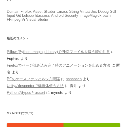
Domain
Firefox
Asset
Shader
Emacs
String
VirtualBox
Debug
GUI
Input
Git
Lolipop
htaccess
Android
Security
ImageMagick
bash
FFmpeg
Vi
Visual Studio
最近のコメント
Pillow (Python Imaging Library)でPNGファイルを扱う時の注意
に
FujiHiro
より
Firefoxでページ読み込み完了時のアニメーションを止める方法
に
匿
名
より
PCのケースファンとネジ穴間隔
に
nanabach
より
UnityのInspectorで構造体使う方法
に
青井
より
Pythonのtypesとassert
に
mynote
より
MY NOTEについて