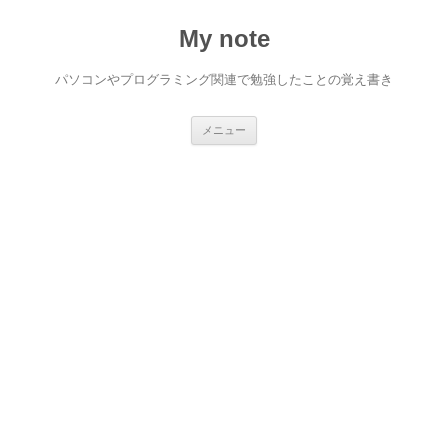
My note
パソコンやプログラミング関連で勉強したことの覚え書き
コ
メニュー
ン
テ
ン
ツ
へ
ス
キ
ッ
プ