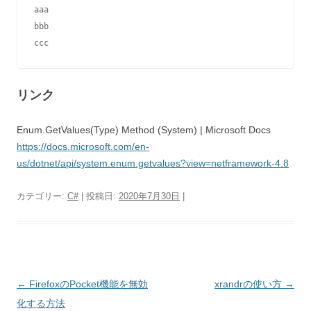
aaa

bbb

ccc
リンク
Enum.GetValues(Type) Method (System) | Microsoft Docs
https://docs.microsoft.com/en-
us/dotnet/api/system.enum.getvalues?view=netframework-4.8
カテゴリー:
C#
| 投稿日:
2020年7月30日
|
投
←
FirefoxのPocket機能を無効
xrandrの使い方
→
稿
化する方法