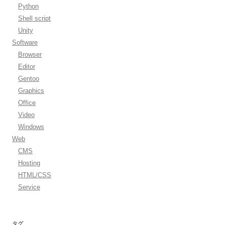
Python
Shell script
Unity
Software
Browser
Editor
Gentoo
Graphics
Office
Video
Windows
Web
CMS
Hosting
HTML/CSS
Service
タグ