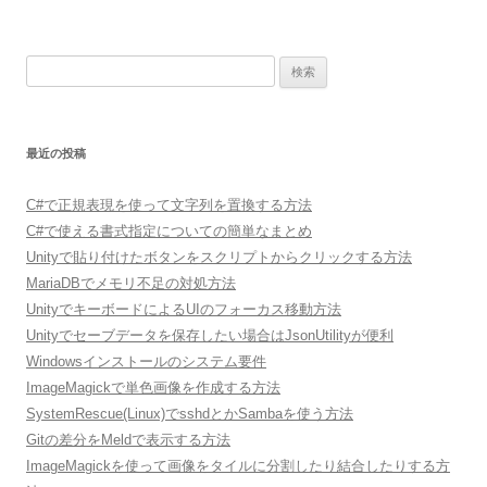
ナ
ビ
検
ゲ
索:
ー
シ
最近の投稿
ョ
ン
C#で正規表現を使って文字列を置換する方法
C#で使える書式指定についての簡単なまとめ
Unityで貼り付けたボタンをスクリプトからクリックする方法
MariaDBでメモリ不足の対処方法
UnityでキーボードによるUIのフォーカス移動方法
Unityでセーブデータを保存したい場合はJsonUtilityが便利
Windowsインストールのシステム要件
ImageMagickで単色画像を作成する方法
SystemRescue(Linux)でsshdとかSambaを使う方法
Gitの差分をMeldで表示する方法
ImageMagickを使って画像をタイルに分割したり結合したりする方