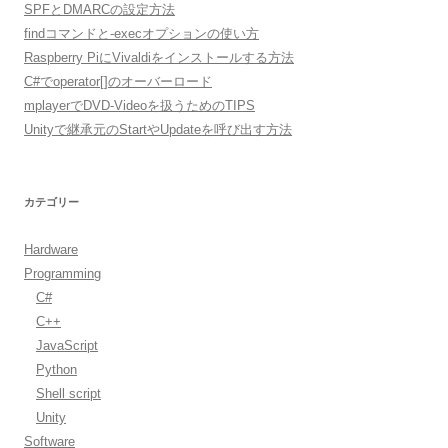
SPFとDMARCの設定方法
findコマンドと-execオプションの使い方
Raspberry PiにVivaldiをインストールする方法
C#でoperator[]のオーバーロード
mplayerでDVD-Videoを扱うためのTIPS
Unityで継承元のStartやUpdateを呼び出す方法
カテゴリー
Hardware
Programming
C#
C++
JavaScript
Python
Shell script
Unity
Software