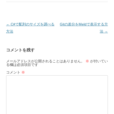
投
←
C#で配列のサイズを調べる
Gitの差分をMeldで表示する方
稿
方法
法
→
ナ
ビ
コメントを残す
ゲ
ー
メールアドレスが公開されることはありません。
※
が付いてい
る欄は必須項目です
シ
コメント
※
ョ
ン