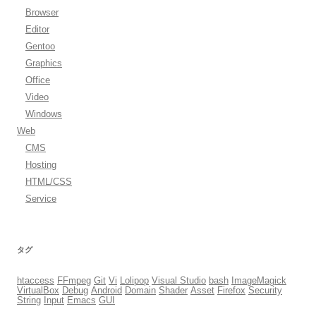
Browser
Editor
Gentoo
Graphics
Office
Video
Windows
Web
CMS
Hosting
HTML/CSS
Service
タグ
htaccess
FFmpeg
Git
Vi
Lolipop
Visual Studio
bash
ImageMagick
VirtualBox
Debug
Android
Domain
Shader
Asset
Firefox
Security
String
Input
Emacs
GUI