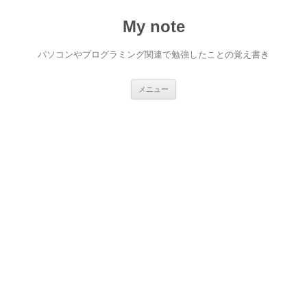
My note
パソコンやプログラミング関連で勉強したことの覚え書き
コ
メニュー
ン
テ
ン
ツ
へ
ス
キ
ッ
プ