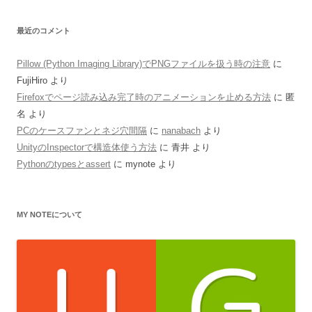
最近のコメント
Pillow (Python Imaging Library)でPNGファイルを扱う時の注意
に
FujiHiro
より
Firefoxでページ読み込み完了時のアニメーションを止める方法
に
匿
名
より
PCのケースファンとネジ穴間隔
に
nanabach
より
UnityのInspectorで構造体使う方法
に
青井
より
Pythonのtypesとassert
に
mynote
より
MY NOTEについて