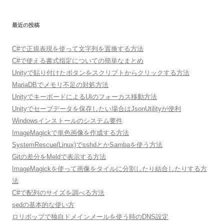
最近の投稿
C#で正規表現を使って文字列を置換する方法
C#で使える書式指定についての簡単なまとめ
Unityで貼り付けたボタンをスクリプトからクリックする方法
MariaDBでメモリ不足の対処方法
UnityでキーボードによるUIのフォーカス移動方法
Unityでセーブデータを保存したい場合はJsonUtilityが便利
Windowsインストールのシステム要件
ImageMagickで単色画像を作成する方法
SystemRescue(Linux)でsshdとかSambaを使う方法
Gitの差分をMeldで表示する方法
ImageMagickを使って画像をタイルに分割したり結合したりする方
法
C#で配列のサイズを調べる方法
sedの基本的な使い方
ロリポップで独自ドメインメールを使う時のDNS設定