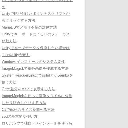
め
Unityで貼り付けたボタンをスクリプトか
らクリックする方法
MariaDBでメモリ不足の対処方法
UnityでキーボードによるUIのフォーカス
移動方法
Unityでセーブデータを保存したい場合は
JsonUtilityが便利
Windowsインストールのシステム要件
ImageMagickで単色画像を作成する方法
SystemRescue(Linux)でsshdとかSambaを
使う方法
Gitの差分をMeldで表示する方法
ImageMagickを使って画像をタイルに分割
したり結合したりする方法
C#で配列のサイズを調べる方法
sedの基本的な使い方
ロリポップで独自ドメインメールを使う時