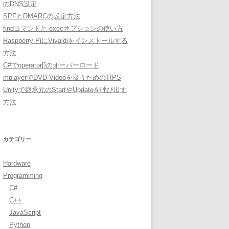
のDNS設定
SPFとDMARCの設定方法
findコマンドと-execオプションの使い方
Raspberry PiにVivaldiをインストールする
方法
C#でoperator[]のオーバーロード
mplayerでDVD-Videoを扱うためのTIPS
Unityで継承元のStartやUpdateを呼び出す
方法
カテゴリー
Hardware
Programming
C#
C++
JavaScript
Python