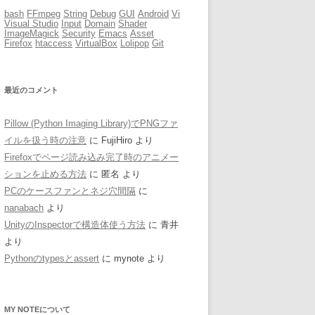
bash
FFmpeg
String
Debug
GUI
Android
Vi
Visual Studio
Input
Domain
Shader
ImageMagick
Security
Emacs
Asset
Firefox
htaccess
VirtualBox
Lolipop
Git
最近のコメント
Pillow (Python Imaging Library)でPNGファ
イルを扱う時の注意
に
FujiHiro
より
Firefoxでページ読み込み完了時のアニメー
ションを止める方法
に
匿名
より
PCのケースファンとネジ穴間隔
に
nanabach
より
UnityのInspectorで構造体使う方法
に
青井
より
Pythonのtypesとassert
に
mynote
より
MY NOTEについて