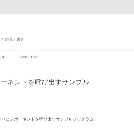
ことの覚え書き
コ
ン
C#
JAVASCRIPT
テ
ン
ツ
へ
ス
+コンポーネントを呼び出すサンプル
キ
ッ
）
プ
ptからC++コンポーネントを呼び出すサンプルプログラム。