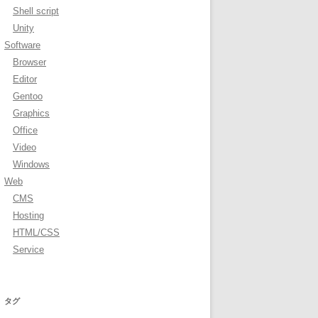
Shell script
Unity
Software
Browser
Editor
Gentoo
Graphics
Office
Video
Windows
Web
CMS
Hosting
HTML/CSS
Service
タグ