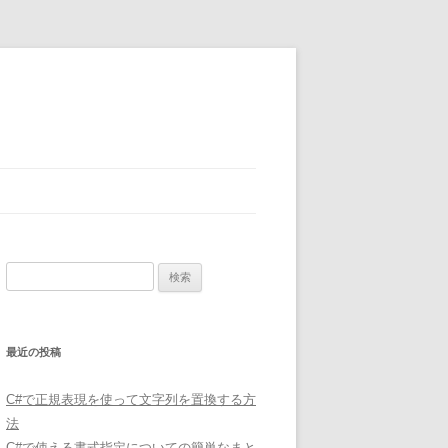
検
索:
最近の投稿
C#で正規表現を使って文字列を置換する方
法
C#で使える書式指定についての簡単なまと