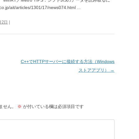
です。 WinRT／Metro TIPS：シフトJISのデータを読み取るに
p/ait/articles/1301/17/news074.html ...
月2日
|
C++でHTTPサーバーに接続する方法（Windows
ストアアプリ）
→
ません。
※
が付いている欄は必須項目です