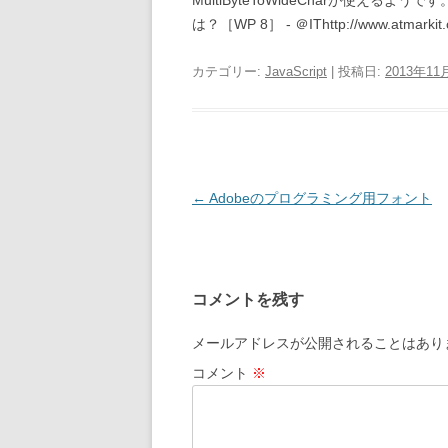
MultiByteToWideCharが使えるよう
は？［WP 8］ - ＠IThttp://www.atmarkit.co.j
カテゴリー:
JavaScript
| 投稿日:
2013年11
投
←
Adobeのプログラミング用フォント
稿
ナ
ビ
コメントを残す
ゲ
ー
メールアドレスが公開されることはあり
シ
コメント
※
ョ
ン