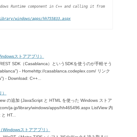
dows Runtime component in C++ and calling it from
ibrary/windows/apps/hh755833.aspx
indowsストアアプリ）
ST SDK（Casablanca）というSDKを使うのが手軽そう
anca") - Homehttp://casablanca.codeplex.com/ リンク
 - Download: C++...
プリ）
ew の追加 (JavaScript と HTML を使った Windows ストア
om/ja-jp/library/windows/apps/hh465496.aspx ListView 内
 HT...
ル（Windowsストアアプリ）