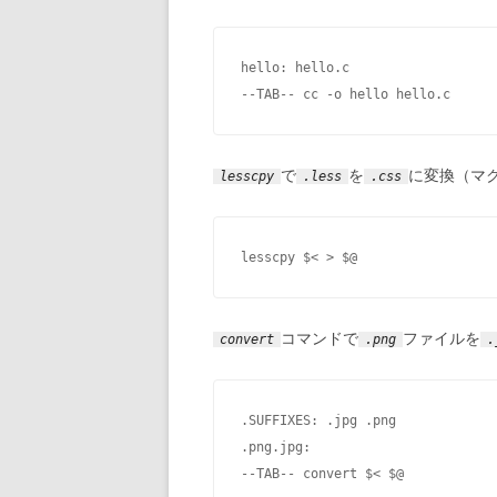
hello: hello.c

--TAB-- cc -o hello hello.c
で
を
に変換（マ
lesscpy
.less
.css
lesscpy $< > $@
コマンドで
ファイルを
convert
.png
.
.SUFFIXES: .jpg .png

.png.jpg:

--TAB-- convert $< $@