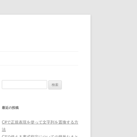
検
索:
最近の投稿
C#で正規表現を使って文字列を置換する方
法
C#で使える書式指定についての簡単なまと