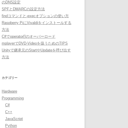
のDNS設定
SPFとDMARCの設定方法
findコマンドと-execオプションの使い方
Raspberry PiにVivaldiをインストールする
方法
C#でoperator[]のオーバーロード
mplayerでDVD-Videoを扱うためのTIPS
Unityで継承元のStartやUpdateを呼び出す
方法
カテゴリー
Hardware
Programming
C#
C++
JavaScript
Python