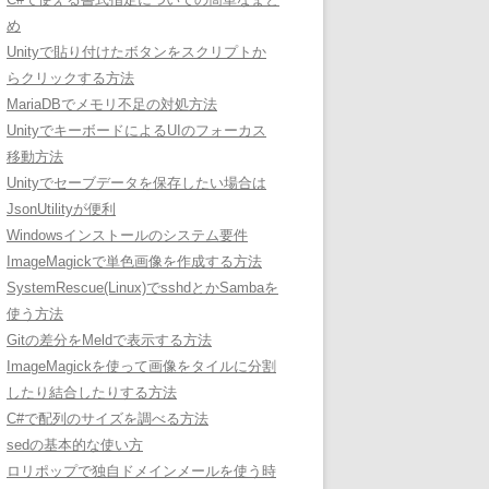
め
Unityで貼り付けたボタンをスクリプトか
らクリックする方法
MariaDBでメモリ不足の対処方法
UnityでキーボードによるUIのフォーカス
移動方法
Unityでセーブデータを保存したい場合は
JsonUtilityが便利
Windowsインストールのシステム要件
ImageMagickで単色画像を作成する方法
SystemRescue(Linux)でsshdとかSambaを
使う方法
Gitの差分をMeldで表示する方法
ImageMagickを使って画像をタイルに分割
したり結合したりする方法
C#で配列のサイズを調べる方法
sedの基本的な使い方
ロリポップで独自ドメインメールを使う時