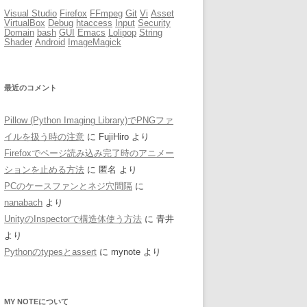
Visual Studio
Firefox
FFmpeg
Git
Vi
Asset
VirtualBox
Debug
htaccess
Input
Security
Domain
bash
GUI
Emacs
Lolipop
String
Shader
Android
ImageMagick
最近のコメント
Pillow (Python Imaging Library)でPNGファ
イルを扱う時の注意
に
FujiHiro
より
Firefoxでページ読み込み完了時のアニメー
ションを止める方法
に
匿名
より
PCのケースファンとネジ穴間隔
に
nanabach
より
UnityのInspectorで構造体使う方法
に
青井
より
Pythonのtypesとassert
に
mynote
より
MY NOTEについて