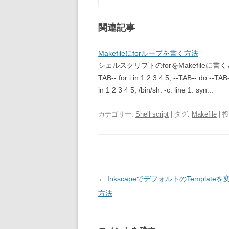
関連記事
Makefileにforループを書く方法
シェルスクリプトのforをMakefileに書
TAB-- for i in 1 2 3 4 5; --TAB-- do -
in 1 2 3 4 5; /bin/sh: -c: line 1: syn...
カテゴリー:
Shell script
| タグ:
Makefile
| 
投
←
InkscapeでデフォルトのTemplate
稿
方法
ナ
ビ