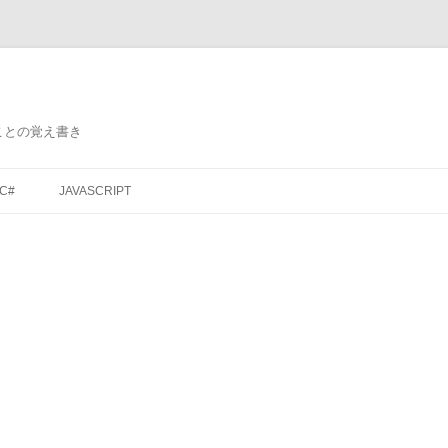
ことの覚え書き
コ
ン
C#
JAVASCRIPT
テ
ン
ツ
へ
ス
キ
ッ
プ