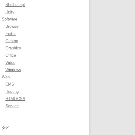
Shell script
Unity
Software
Browser
Editor
Gentoo
Graphics
Office
Video
Windows
Web
CMS
Hosting
HTML/CSS
Service
タグ