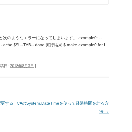
くと次のようなエラーになってしまいます。 example0: --
-TAB-- echo $$i --TAB-- done 実行結果 $ make example0 for i
投稿日:
2018年8月3日
|
を変更する
C#のSystem.DateTimeを使って経過時間を計る方
法
→