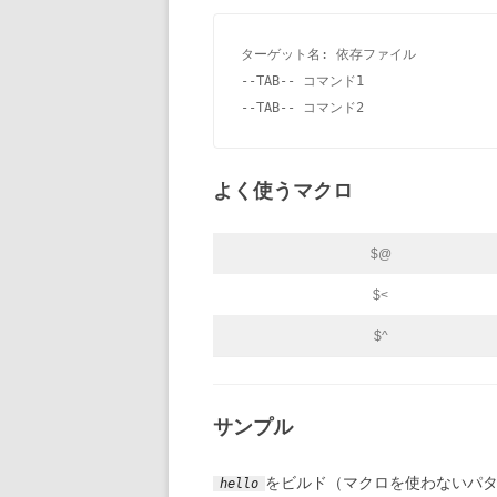
ターゲット名: 依存ファイル

--TAB-- コマンド1

--TAB-- コマンド2
よく使うマクロ
$@
$<
$^
サンプル
をビルド（マクロを使わないパ
hello