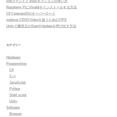
findコマンドと-execオプションの使い方
Raspberry PiにVivaldiをインストールする方法
C#でoperator[]のオーバーロード
mplayerでDVD-Videoを扱うためのTIPS
Unityで継承元のStartやUpdateを呼び出す方法
カテゴリー
Hardware
Programming
C#
C++
JavaScript
Python
Shell script
Unity
Software
Browser