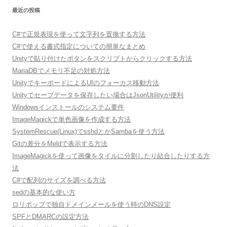
最近の投稿
C#で正規表現を使って文字列を置換する方法
C#で使える書式指定についての簡単なまとめ
Unityで貼り付けたボタンをスクリプトからクリックする方法
MariaDBでメモリ不足の対処方法
UnityでキーボードによるUIのフォーカス移動方法
Unityでセーブデータを保存したい場合はJsonUtilityが便利
Windowsインストールのシステム要件
ImageMagickで単色画像を作成する方法
SystemRescue(Linux)でsshdとかSambaを使う方法
Gitの差分をMeldで表示する方法
ImageMagickを使って画像をタイルに分割したり結合したりする方
法
C#で配列のサイズを調べる方法
sedの基本的な使い方
ロリポップで独自ドメインメールを使う時のDNS設定
SPFとDMARCの設定方法