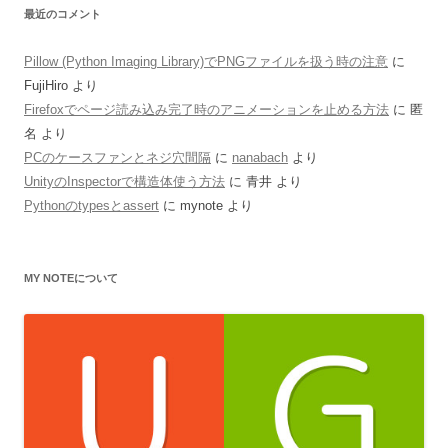
最近のコメント
Pillow (Python Imaging Library)でPNGファイルを扱う時の注意
に
FujiHiro
より
Firefoxでページ読み込み完了時のアニメーションを止める方法
に
匿
名
より
PCのケースファンとネジ穴間隔
に
nanabach
より
UnityのInspectorで構造体使う方法
に
青井
より
Pythonのtypesとassert
に
mynote
より
MY NOTEについて