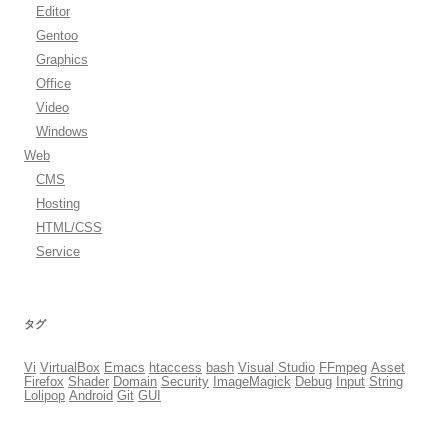
Editor
Gentoo
Graphics
Office
Video
Windows
Web
CMS
Hosting
HTML/CSS
Service
タグ
Vi
VirtualBox
Emacs
htaccess
bash
Visual Studio
FFmpeg
Asset
Firefox
Shader
Domain
Security
ImageMagick
Debug
Input
String
Lolipop
Android
Git
GUI