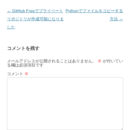
投
←
GitHub Freeでプライベート
Pythonでファイルをコピーする
稿
リポジトリが作成可能になりま
方法
→
ナ
した
ビ
ゲ
コメントを残す
ー
シ
メールアドレスが公開されることはありません。
※
が付いてい
る欄は必須項目です
ョ
コメント
※
ン