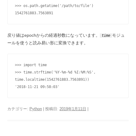
>>> os.path.getatime('/path/to/file')

1542761883.7563891
戻り値はepochからの経過秒数になっています。
モジュ
time
ールを使うと読み易い形に変換できます。
>>> import time

>>> time.strftime('%Y-%m-%d %I:%M:%S', 
time.localtime(1542761883.7563891))

'2018-11-21 09:58:03'
カテゴリー:
Python
| 投稿日:
2019年1月11日
|