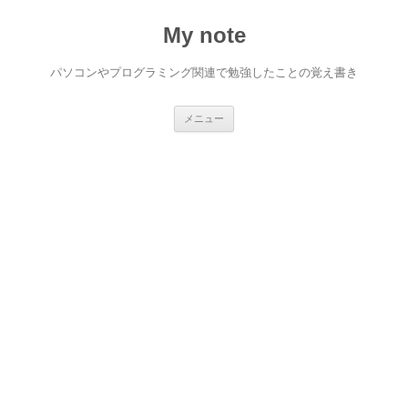
My note
パソコンやプログラミング関連で勉強したことの覚え書き
コ
メニュー
ン
テ
ン
ツ
へ
ス
キ
ッ
プ