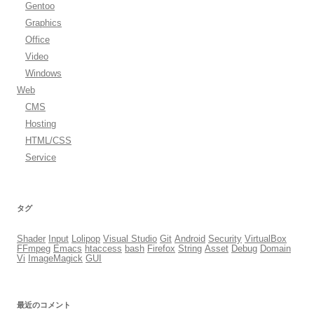
Gentoo
Graphics
Office
Video
Windows
Web
CMS
Hosting
HTML/CSS
Service
タグ
Shader
Input
Lolipop
Visual Studio
Git
Android
Security
VirtualBox
FFmpeg
Emacs
htaccess
bash
Firefox
String
Asset
Debug
Domain
Vi
ImageMagick
GUI
最近のコメント