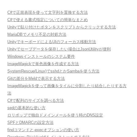
C#で正規表現を使って文字列を置換する方法
C#で使える書式指定についての簡単なまとめ
Unityで貼り付けたボタンをスクリプトからクリックする方法
MariaDBでメモリ不足の対処方法
UnityでキーボードによるUIのフォーカス移動方法
Unityでセーブデータを保存したい場合はJsonUtilityが便利
Windowsインストールのシステム要件
ImageMagickで単色画像を作成する方法
SystemRescue(Linux)でsshdとかSambaを使う方法
Gitの差分をMeldで表示する方法
ImageMagickを使って画像をタイルに分割したり結合したりする方
法
C#で配列のサイズを調べる方法
sedの基本的な使い方
ロリポップで独自ドメインメールを使う時のDNS設定
SPFとDMARCの設定方法
findコマンドと-execオプションの使い方