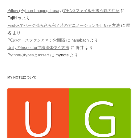
Pillow (Python Imaging Library)でPNGファイルを扱う時の注意
に
FujiHiro
より
Firefoxでページ読み込み完了時のアニメーションを止める方法
に
匿
名
より
PCのケースファンとネジ穴間隔
に
nanabach
より
UnityのInspectorで構造体使う方法
に
青井
より
Pythonのtypesとassert
に
mynote
より
MY NOTEについて