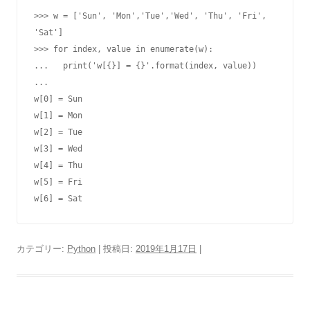
>>> w = ['Sun', 'Mon','Tue','Wed', 'Thu', 'Fri', 
'Sat']

>>> for index, value in enumerate(w):

...   print('w[{}] = {}'.format(index, value))

...

w[0] = Sun

w[1] = Mon

w[2] = Tue

w[3] = Wed

w[4] = Thu

w[5] = Fri

w[6] = Sat
カテゴリー:
Python
| 投稿日:
2019年1月17日
|