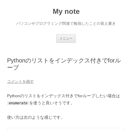
My note
パソコンやプログラミング関連で勉強したことの覚え書き
コ
メニュー
ン
テ
ン
ツ
へ
Pythonのリストをインデックス付きでforル
ス
キ
ープ
ッ
プ
コメントを残す
Pythonのリストをインデックス付きでforループしたい場合は
を使うと良いそうです。
enumerate
使い方は次のような感じです。