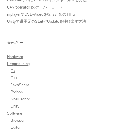
Raspberry PiにVivaldiをインストールする方法
C#でoperator[]のオーバーロード
mplayerでDVD-Videoを扱うためのTIPS
Unityで継承元のStartやUpdateを呼び出す方法
カテゴリー
Hardware
Programming
C#
C++
JavaScript
Python
Shell script
Unity
Software
Browser
Editor