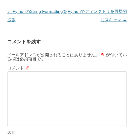
投
←
PythonのString Formattingを
Pythonでディレクトリを再帰的
稿
拡張
にスキャン
→
ナ
ビ
コメントを残す
ゲ
ー
メールアドレスが公開されることはありません。
※
が付いてい
る欄は必須項目です
シ
コメント
※
ョ
ン
名前