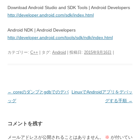
Download Android Studio and SDK Tools | Android Developers
http://developer.android.com/sdk/index.html
Android NDK | Android Developers
http://developer.android.com/tools/sdk/ndk/index.html
カテゴリー:
C++
| タグ:
Android
| 投稿日:
2015年9月16日
|
投
←
coreのダンプとgdbでのデバ
LinuxでAndroidアプリをデバッ
稿
ッグ
グする手順
→
ナ
ビ
コメントを残す
ゲ
ー
メールアドレスが公開されることはありません。
※
が付いてい