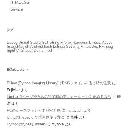
HTML/CSS
Service
タグ
Debug
Visual Studio
GUI
String
Firefox
htaccess
Emacs
Asset
ImageMagick
Android
bash
Lolipop
Security
VirtualBox
FFmpeg
Input
Vi
Shader
Domain
Git
最近のコメント
Pillow (Python Imaging Library)でPNGファイルを扱う時の注意
に
FujiHiro
より
Firefoxでページ読み込み完了時のアニメーションを止める方法
に
匿
名
より
PCのケースファンとネジ穴間隔
に
nanabach
より
UnityのInspectorで構造体使う方法
に
青井
より
Pythonのtypesとassert
に
mynote
より