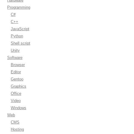
Hardware
Programming
C#
C++
JavaScript
Python
Shell script
Unity
Software
Browser
Editor
Gentoo
Graphics
Office
Video
Windows
Web
CMS
Hosting