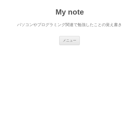
My note
パソコンやプログラミング関連で勉強したことの覚え書き
コ
メニュー
ン
テ
ン
ツ
へ
ス
キ
ッ
プ