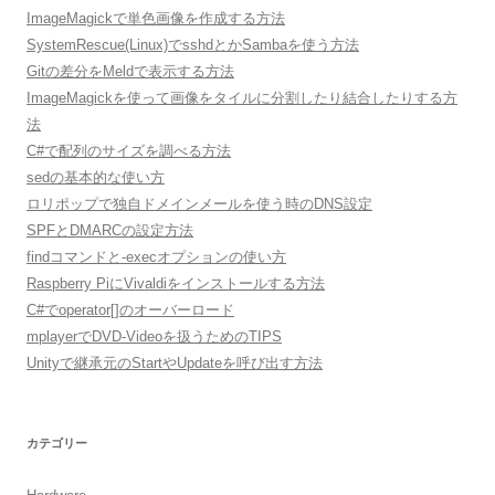
ImageMagickで単色画像を作成する方法
SystemRescue(Linux)でsshdとかSambaを使う方法
Gitの差分をMeldで表示する方法
ImageMagickを使って画像をタイルに分割したり結合したりする方
法
C#で配列のサイズを調べる方法
sedの基本的な使い方
ロリポップで独自ドメインメールを使う時のDNS設定
SPFとDMARCの設定方法
findコマンドと-execオプションの使い方
Raspberry PiにVivaldiをインストールする方法
C#でoperator[]のオーバーロード
mplayerでDVD-Videoを扱うためのTIPS
Unityで継承元のStartやUpdateを呼び出す方法
カテゴリー