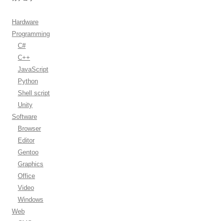
Hardware
Programming
C#
C++
JavaScript
Python
Shell script
Unity
Software
Browser
Editor
Gentoo
Graphics
Office
Video
Windows
Web