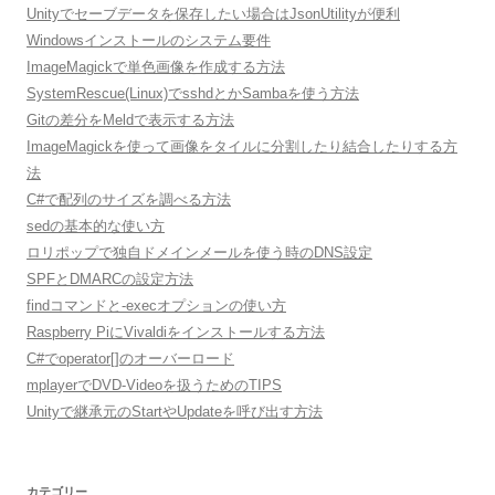
Unityでセーブデータを保存したい場合はJsonUtilityが便利
Windowsインストールのシステム要件
ImageMagickで単色画像を作成する方法
SystemRescue(Linux)でsshdとかSambaを使う方法
Gitの差分をMeldで表示する方法
ImageMagickを使って画像をタイルに分割したり結合したりする方
法
C#で配列のサイズを調べる方法
sedの基本的な使い方
ロリポップで独自ドメインメールを使う時のDNS設定
SPFとDMARCの設定方法
findコマンドと-execオプションの使い方
Raspberry PiにVivaldiをインストールする方法
C#でoperator[]のオーバーロード
mplayerでDVD-Videoを扱うためのTIPS
Unityで継承元のStartやUpdateを呼び出す方法
カテゴリー