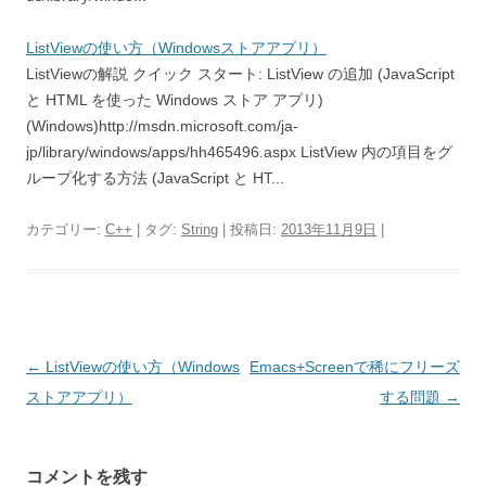
ListViewの使い方（Windowsストアアプリ）
ListViewの解説 クイック スタート: ListView の追加 (JavaScript
と HTML を使った Windows ストア アプリ)
(Windows)http://msdn.microsoft.com/ja-
jp/library/windows/apps/hh465496.aspx ListView 内の項目をグ
ループ化する方法 (JavaScript と HT...
カテゴリー:
C++
| タグ:
String
| 投稿日:
2013年11月9日
|
投
←
ListViewの使い方（Windows
Emacs+Screenで稀にフリーズ
稿
ストアアプリ）
する問題
→
ナ
ビ
コメントを残す