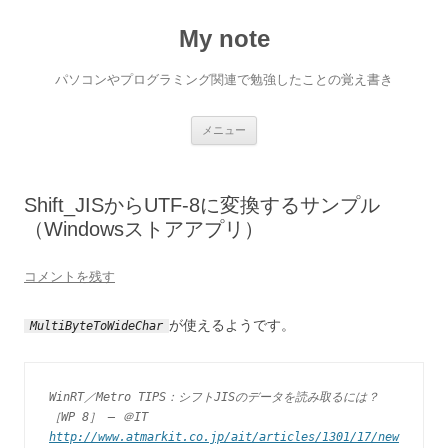
My note
パソコンやプログラミング関連で勉強したことの覚え書き
コ
メニュー
ン
テ
ン
ツ
へ
Shift_JISからUTF-8に変換するサンプル
ス
キ
（Windowsストアアプリ）
ッ
プ
コメントを残す
が使えるようです。
MultiByteToWideChar
WinRT／Metro TIPS：シフトJISのデータを読み取るには？
［WP 8］ – ＠IT
http://www.atmarkit.co.jp/ait/articles/1301/17/new