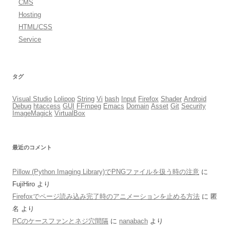
CMS
Hosting
HTML/CSS
Service
タグ
Visual Studio
Lolipop
String
Vi
bash
Input
Firefox
Shader
Android
Debug
htaccess
GUI
FFmpeg
Emacs
Domain
Asset
Git
Security
ImageMagick
VirtualBox
最近のコメント
Pillow (Python Imaging Library)でPNGファイルを扱う時の注意
に
FujiHiro
より
Firefoxでページ読み込み完了時のアニメーションを止める方法
に
匿
名
より
PCのケースファンとネジ穴間隔
に
nanabach
より