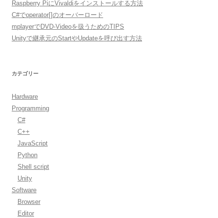
Raspberry PiにVivaldiをインストールする方法
C#でoperator[]のオーバーロード
mplayerでDVD-Videoを扱うためのTIPS
Unityで継承元のStartやUpdateを呼び出す方法
カテゴリー
Hardware
Programming
C#
C++
JavaScript
Python
Shell script
Unity
Software
Browser
Editor