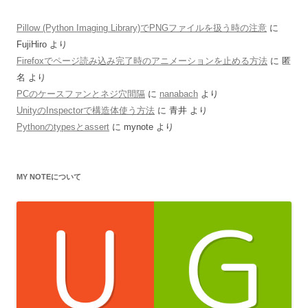
Pillow (Python Imaging Library)でPNGファイルを扱う時の注意
に
FujiHiro
より
Firefoxでページ読み込み完了時のアニメーションを止める方法
に
匿
名
より
PCのケースファンとネジ穴間隔
に
nanabach
より
UnityのInspectorで構造体使う方法
に
青井
より
Pythonのtypesとassert
に
mynote
より
MY NOTEについて