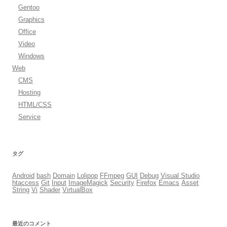
Gentoo
Graphics
Office
Video
Windows
Web
CMS
Hosting
HTML/CSS
Service
タグ
Android
bash
Domain
Lolipop
FFmpeg
GUI
Debug
Visual Studio
htaccess
Git
Input
ImageMagick
Security
Firefox
Emacs
Asset
String
Vi
Shader
VirtualBox
最近のコメント