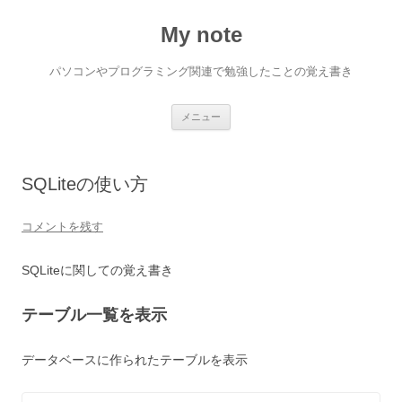
My note
パソコンやプログラミング関連で勉強したことの覚え書き
コ
メニュー
ン
テ
ン
ツ
へ
SQLiteの使い方
ス
キ
ッ
プ
コメントを残す
SQLiteに関しての覚え書き
テーブル一覧を表示
データベースに作られたテーブルを表示