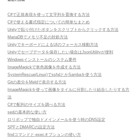
C#で正規表現を使って文字列を置換する方法
C#で使える書式指定についての簡単なまとめ
Unityで貼り付けたボタンをスクリプトからクリックする方法
MariaDBでメモリ不足の対処方法
UnityでキーボードによるUIのフォーカス移動方法
Unityでセーブデータを保存したい場合はJsonUtilityが便利
Windowsインストールのシステム要件
ImageMagickで単色画像を作成する方法
SystemRescue(Linux)でsshdとかSambaを使う方法
Gitの差分をMeldで表示する方法
ImageMagickを使って画像をタイルに分割したり結合したりする方
法
C#で配列のサイズを調べる方法
sedの基本的な使い方
ロリポップで独自ドメインメールを使う時のDNS設定
SPFとDMARCの設定方法
findコマンドと-execオプションの使い方