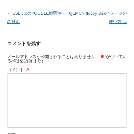
投
←
SSL 3.0のPOODLE脆弱性へ
QEMUでfloppy diskイメージの
稿
の対応
使い方
→
ナ
ビ
コメントを残す
ゲ
ー
メールアドレスが公開されることはありません。
※
が付いてい
る欄は必須項目です
シ
コメント
※
ョ
ン