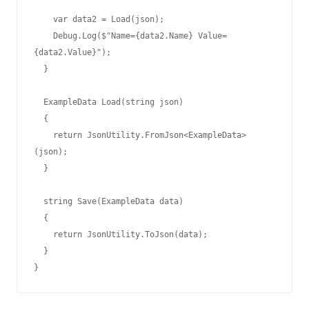
    var data2 = Load(json);

    Debug.Log($"Name={data2.Name} Value=
{data2.Value}");

  }

  ExampleData Load(string json)

  {

    return JsonUtility.FromJson<ExampleData>
(json);

  }

  string Save(ExampleData data)

  {

    return JsonUtility.ToJson(data);

  }

}