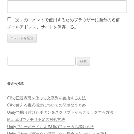
次回のコメントで使用するためブラウザーに自分の名前、
メールアドレス、サイトを保存する。
検
索:
最近の投稿
C#で正規表現を使って文字列を置換する方法
C#で使える書式指定についての簡単なまとめ
Unityで貼り付けたボタンをスクリプトからクリックする方法
MariaDBでメモリ不足の対処方法
UnityでキーボードによるUIのフォーカス移動方法
Unityでセーブデータを保存したい場合はJsonUtilityが便利