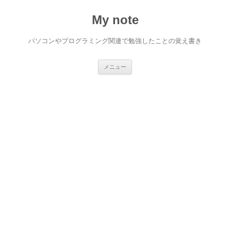
My note
パソコンやプログラミング関連で勉強したことの覚え書き
コ
メニュー
ン
テ
ン
ツ
へ
ス
キ
ッ
プ