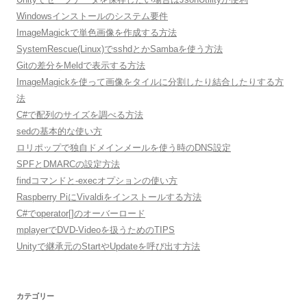
Windowsインストールのシステム要件
ImageMagickで単色画像を作成する方法
SystemRescue(Linux)でsshdとかSambaを使う方法
Gitの差分をMeldで表示する方法
ImageMagickを使って画像をタイルに分割したり結合したりする方
法
C#で配列のサイズを調べる方法
sedの基本的な使い方
ロリポップで独自ドメインメールを使う時のDNS設定
SPFとDMARCの設定方法
findコマンドと-execオプションの使い方
Raspberry PiにVivaldiをインストールする方法
C#でoperator[]のオーバーロード
mplayerでDVD-Videoを扱うためのTIPS
Unityで継承元のStartやUpdateを呼び出す方法
カテゴリー