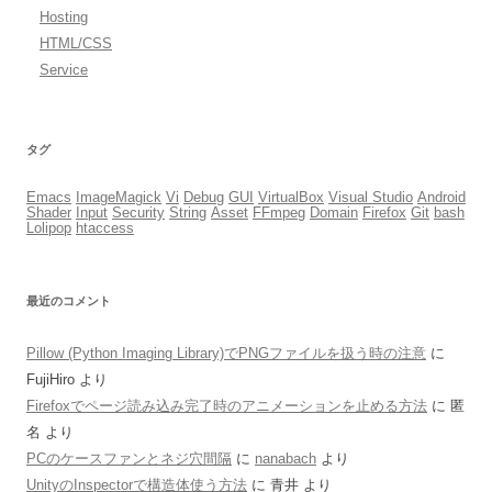
Hosting
HTML/CSS
Service
タグ
Emacs
ImageMagick
Vi
Debug
GUI
VirtualBox
Visual Studio
Android
Shader
Input
Security
String
Asset
FFmpeg
Domain
Firefox
Git
bash
Lolipop
htaccess
最近のコメント
Pillow (Python Imaging Library)でPNGファイルを扱う時の注意
に
FujiHiro
より
Firefoxでページ読み込み完了時のアニメーションを止める方法
に
匿
名
より
PCのケースファンとネジ穴間隔
に
nanabach
より
UnityのInspectorで構造体使う方法
に
青井
より