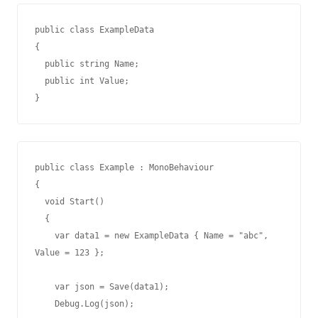
public class ExampleData

{

  public string Name;

  public int Value;

}
public class Example : MonoBehaviour

{ 

  void Start()

  { 

    var data1 = new ExampleData { Name = "abc", 
Value = 123 };

    var json = Save(data1);

    Debug.Log(json);
