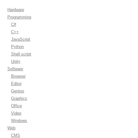
Hardware
Programming
C#
C++
JavaScript
Python
Shell script
Unity
Software
Browser
Editor
Gentoo
Graphics
Office
Video
Windows
Web
CMS