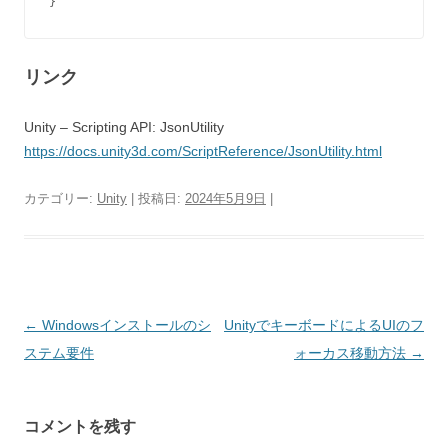
}
リンク
Unity – Scripting API: JsonUtility
https://docs.unity3d.com/ScriptReference/JsonUtility.html
カテゴリー:
Unity
| 投稿日:
2024年5月9日
|
投
←
Windowsインストールのシ
UnityでキーボードによるUIのフ
稿
ステム要件
ォーカス移動方法
→
ナ
ビ
コメントを残す
ゲ