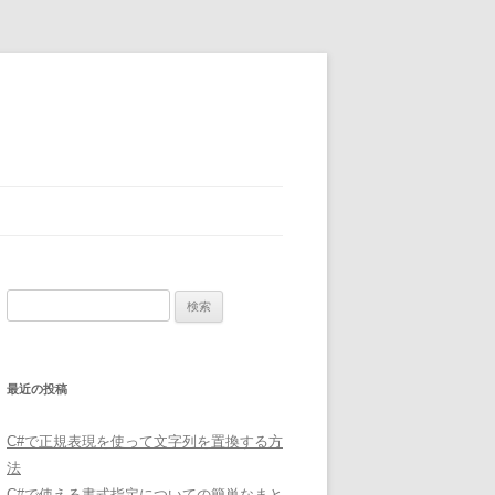
検
索:
最近の投稿
C#で正規表現を使って文字列を置換する方
法
C#で使える書式指定についての簡単なまと