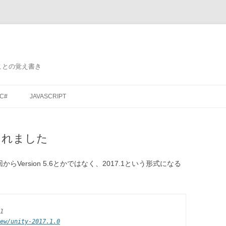
ことの覚え書き
コ
ン
C#
JAVASCRIPT
テ
ン
ツ
へ
ス
スされました
キ
ッ
プ
回からVersion 5.6とかではなく、2017.1という形式になる
1
ew/unity-2017.1.0