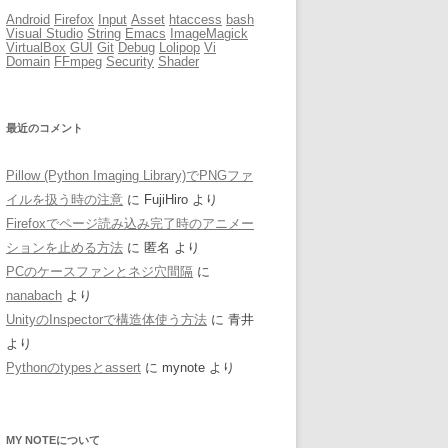
Android
Firefox
Input
Asset
htaccess
bash
Visual Studio
String
Emacs
ImageMagick
VirtualBox
GUI
Git
Debug
Lolipop
Vi
Domain
FFmpeg
Security
Shader
最近のコメント
Pillow (Python Imaging Library)でPNGファ
イルを扱う時の注意
に
FujiHiro
より
Firefoxでページ読み込み完了時のアニメー
ションを止める方法
に
匿名
より
PCのケースファンとネジ穴間隔
に
nanabach
より
UnityのInspectorで構造体使う方法
に
青井
より
Pythonのtypesとassert
に
mynote
より
MY NOTEについて