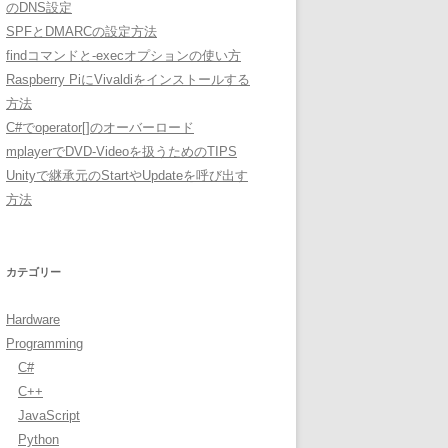
のDNS設定
SPFとDMARCの設定方法
findコマンドと-execオプションの使い方
Raspberry PiにVivaldiをインストールする
方法
C#でoperator[]のオーバーロード
mplayerでDVD-Videoを扱うためのTIPS
Unityで継承元のStartやUpdateを呼び出す
方法
カテゴリー
Hardware
Programming
C#
C++
JavaScript
Python