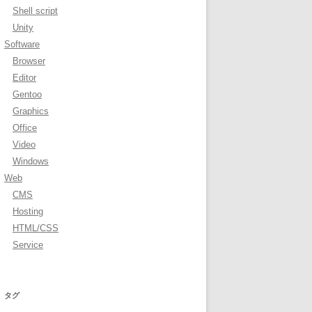
Shell script
Unity
Software
Browser
Editor
Gentoo
Graphics
Office
Video
Windows
Web
CMS
Hosting
HTML/CSS
Service
タグ