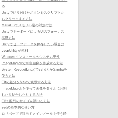
め
Unityで貼り付けたボタンをスクリプトか
らクリックする方法
MariaDBでメモリ不足の対処方法
UnityでキーボードによるUIのフォーカス
移動方法
Unityでセーブデータを保存したい場合は
JsonUtilityが便利
Windowsインストールのシステム要件
ImageMagickで単色画像を作成する方法
SystemRescue(Linux)でsshdとかSambaを
使う方法
Gitの差分をMeldで表示する方法
ImageMagickを使って画像をタイルに分割
したり結合したりする方法
C#で配列のサイズを調べる方法
sedの基本的な使い方
ロリポップで独自ドメインメールを使う時