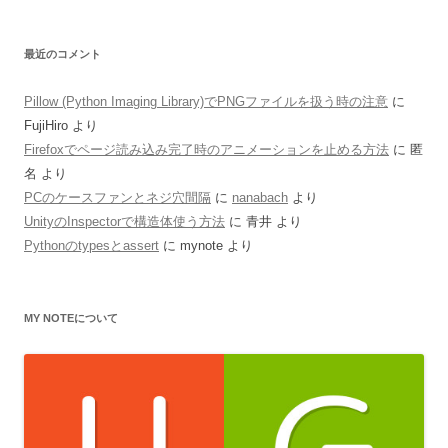
最近のコメント
Pillow (Python Imaging Library)でPNGファイルを扱う時の注意
に
FujiHiro
より
Firefoxでページ読み込み完了時のアニメーションを止める方法
に
匿
名
より
PCのケースファンとネジ穴間隔
に
nanabach
より
UnityのInspectorで構造体使う方法
に
青井
より
Pythonのtypesとassert
に
mynote
より
MY NOTEについて