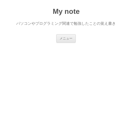
My note
パソコンやプログラミング関連で勉強したことの覚え書き
コ
メニュー
ン
テ
ン
ツ
へ
ス
キ
ッ
プ