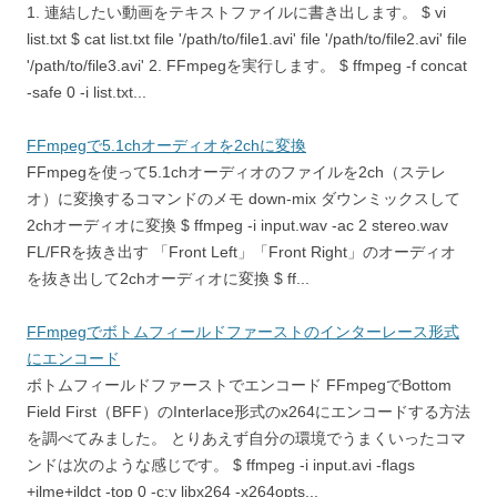
1. 連結したい動画をテキストファイルに書き出します。 $ vi
list.txt $ cat list.txt file '/path/to/file1.avi' file '/path/to/file2.avi' file
'/path/to/file3.avi' 2. FFmpegを実行します。 $ ffmpeg -f concat
-safe 0 -i list.txt...
FFmpegで5.1chオーディオを2chに変換
FFmpegを使って5.1chオーディオのファイルを2ch（ステレ
オ）に変換するコマンドのメモ down-mix ダウンミックスして
2chオーディオに変換 $ ffmpeg -i input.wav -ac 2 stereo.wav
FL/FRを抜き出す 「Front Left」「Front Right」のオーディオ
を抜き出して2chオーディオに変換 $ ff...
FFmpegでボトムフィールドファーストのインターレース形式
にエンコード
ボトムフィールドファーストでエンコード FFmpegでBottom
Field First（BFF）のInterlace形式のx264にエンコードする方法
を調べてみました。 とりあえず自分の環境でうまくいったコマ
ンドは次のような感じです。 $ ffmpeg -i input.avi -flags
+ilme+ildct -top 0 -c:v libx264 -x264opts...