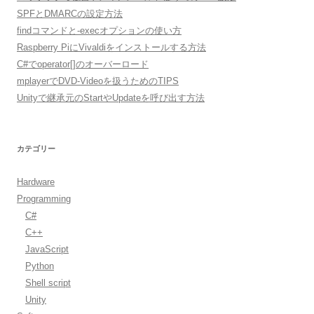
SPFとDMARCの設定方法
findコマンドと-execオプションの使い方
Raspberry PiにVivaldiをインストールする方法
C#でoperator[]のオーバーロード
mplayerでDVD-Videoを扱うためのTIPS
Unityで継承元のStartやUpdateを呼び出す方法
カテゴリー
Hardware
Programming
C#
C++
JavaScript
Python
Shell script
Unity