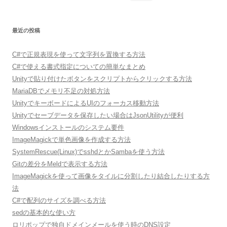
索:
最近の投稿
C#で正規表現を使って文字列を置換する方法
C#で使える書式指定についての簡単なまとめ
Unityで貼り付けたボタンをスクリプトからクリックする方法
MariaDBでメモリ不足の対処方法
UnityでキーボードによるUIのフォーカス移動方法
Unityでセーブデータを保存したい場合はJsonUtilityが便利
Windowsインストールのシステム要件
ImageMagickで単色画像を作成する方法
SystemRescue(Linux)でsshdとかSambaを使う方法
Gitの差分をMeldで表示する方法
ImageMagickを使って画像をタイルに分割したり結合したりする方
法
C#で配列のサイズを調べる方法
sedの基本的な使い方
ロリポップで独自ドメインメールを使う時のDNS設定