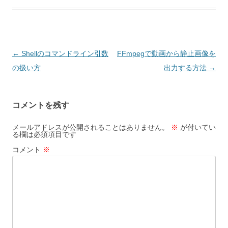
投
←
Shellのコマンドライン引数
FFmpegで動画から静止画像を
稿
の扱い方
出力する方法
→
ナ
ビ
コメントを残す
ゲ
ー
メールアドレスが公開されることはありません。
※
が付いてい
る欄は必須項目です
シ
コメント
※
ョ
ン