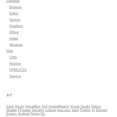
Software
Browser
Editor
Gentoo
Graphics
Office
Video
Windows
Web
CMS
Hosting
HTML/CSS
Service
タグ
Input
Asset
VirtualBox
GUI
ImageMagick
Visual Studio
Debug
Shader
FFmpeg
Security
Lolipop
htaccess
bash
Firefox
Vi
Domain
Emacs
Android
String
Git