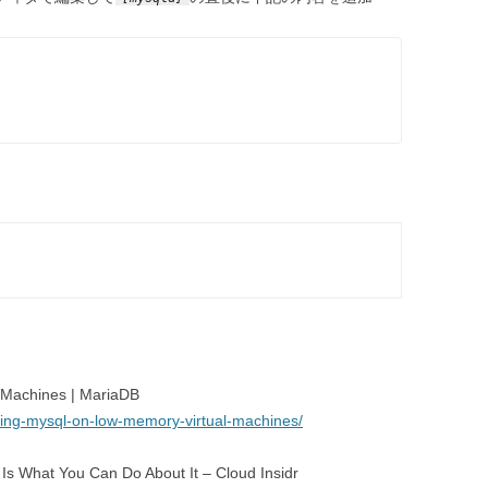
 Machines | MariaDB
rting-mysql-on-low-memory-virtual-machines/
s What You Can Do About It – Cloud Insidr