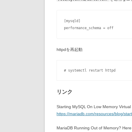
[mysqld]

performance_schema = off
httpdを再起動
# systemctl restart httpd
リンク
Starting MySQL On Low Memory Virtual
https://mariadb.com/resources/blog/sta
MariaDB Running Out of Memory? Here I