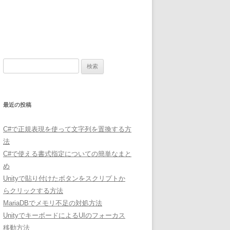
検
索:
最近の投稿
C#で正規表現を使って文字列を置換する方
法
C#で使える書式指定についての簡単なまと
め
Unityで貼り付けたボタンをスクリプトか
らクリックする方法
MariaDBでメモリ不足の対処方法
UnityでキーボードによるUIのフォーカス
移動方法