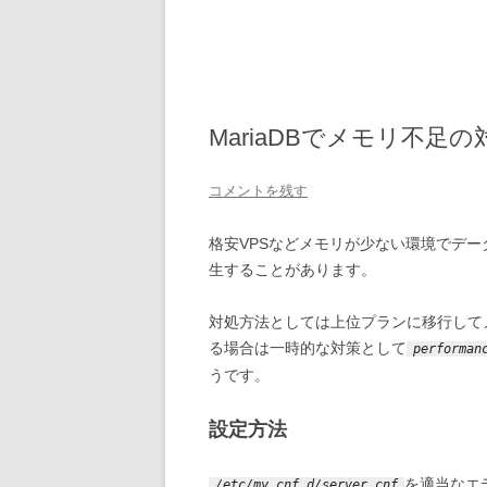
MariaDBでメモリ不足
コメントを残す
格安VPSなどメモリが少ない環境でデータ
生することがあります。
対処方法としては上位プランに移行してメ
る場合は一時的な対策として
performan
うです。
設定方法
を適当なエ
/etc/my.cnf.d/server.cnf