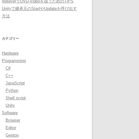
mplayerでDVD-Videoを扱うためのTIPS
Unityで継承元のStartやUpdateを呼び出す
方法
カテゴリー
Hardware
Programming
C#
C++
JavaScript
Python
Shell script
Unity
Software
Browser
Editor
Gentoo