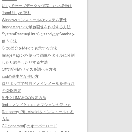
Unityでセーブデータを保存したい場合は
JsonUtilityが便利
Windowsインストールのシステム要件
ImageMagickで単色画像を作成する方法
SystemRescue(Linux)でsshdとかSambaを
使う方法
Gitの差分をMeldで表示する方法
ImageMagickを使って画像をタイルに分割
したり結合したりする方法
C#で配列のサイズを調べる方法
sedの基本的な使い方
ロリポップで独自ドメインメールを使う時
のDNS設定
SPFとDMARCの設定方法
findコマンドと-execオプションの使い方
Raspberry PiにVivaldiをインストールする
方法
C#でoperator[]のオーバーロード