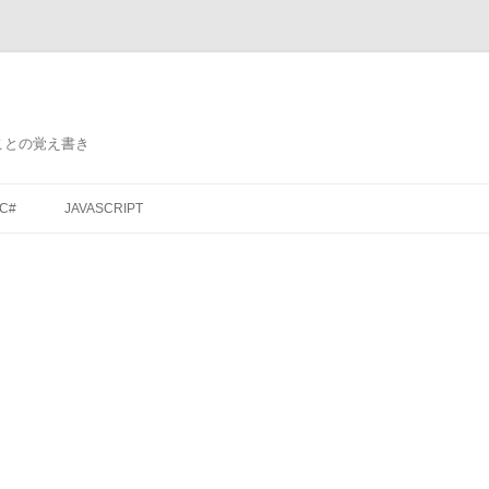
ことの覚え書き
コ
ン
C#
JAVASCRIPT
テ
ン
ツ
へ
ス
キ
ッ
プ