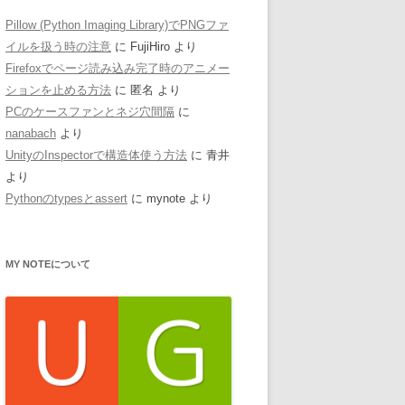
Pillow (Python Imaging Library)でPNGファ
イルを扱う時の注意
に
FujiHiro
より
Firefoxでページ読み込み完了時のアニメー
ションを止める方法
に
匿名
より
PCのケースファンとネジ穴間隔
に
nanabach
より
UnityのInspectorで構造体使う方法
に
青井
より
Pythonのtypesとassert
に
mynote
より
MY NOTEについて