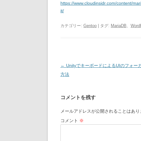
https://www.cloudinsidr.com/content/m
it/
カテゴリー:
Gentoo
| タグ:
MariaDB
、
Word
投
←
UnityでキーボードによるUIのフォー
稿
方法
ナ
ビ
コメントを残す
ゲ
ー
メールアドレスが公開されることはあり
シ
コメント
※
ョ
ン