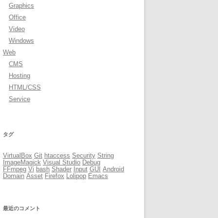
Graphics
Office
Video
Windows
Web
CMS
Hosting
HTML/CSS
Service
タグ
VirtualBox
Git
htaccess
Security
String
ImageMagick
Visual Studio
Debug
FFmpeg
Vi
bash
Shader
Input
GUI
Android
Domain
Asset
Firefox
Lolipop
Emacs
最近のコメント