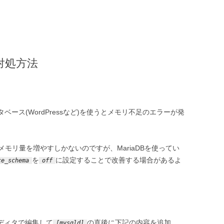
の対処方法
ベース(WordPressなど)を使うとメモリ不足のエラーが発
モリ量を増やすしかないのですが、MariaDBを使ってい
を
に設定することで改善する場合があるよ
ce_schema
off
ディタで編集して
の直後に下記の内容を追加
[mysqld]