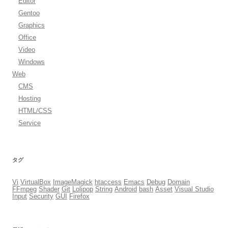
Editor
Gentoo
Graphics
Office
Video
Windows
Web
CMS
Hosting
HTML/CSS
Service
タグ
Vi
VirtualBox
ImageMagick
htaccess
Emacs
Debug
Domain
FFmpeg
Shader
Git
Lolipop
String
Android
bash
Asset
Visual Studio
Input
Security
GUI
Firefox