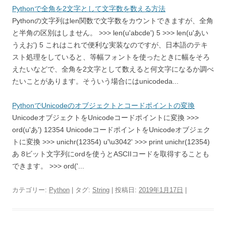
Pythonで全角を2文字として文字数を数える方法
Pythonの文字列はlen関数で文字数をカウントできますが、全角
と半角の区別はしません。 >>> len(u'abcde') 5 >>> len(u'あい
うえお') 5 これはこれで便利な実装なのですが、日本語のテキ
スト処理をしていると、等幅フォントを使ったときに幅をそろ
えたいなどで、全角を2文字として数えると何文字になるか調べ
たいことがあります。そういう場合にはunicodeda...
PythonでUnicodeのオブジェクトとコードポイントの変換
UnicodeオブジェクトをUnicodeコードポイントに変換 >>>
ord(u'あ') 12354 UnicodeコードポイントをUnicodeオブジェク
トに変換 >>> unichr(12354) u'\u3042' >>> print unichr(12354)
あ 8ビット文字列にordを使うとASCIIコードを取得することも
できます。 >>> ord('...
カテゴリー:
Python
| タグ:
String
| 投稿日:
2019年1月17日
|