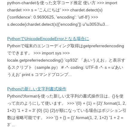
python-chardetを使った文字コード推定 使い方 >>> import
chardet >>> s = 'こんにちは' >>> chardet.detect(s)
{'confidence': 0.9690625, 'encoding': 'utf-8'} >>>
s.decode(chardet.detect(s)['encoding']) u'\u3053\u3...
PythonでUnicodeEncodeErrorとなる場合に
Pythonで端末のエンコーディング取得はgetpreferredencoding
でできます。 >>> import sys >>>
locale.getpreferredencoding() 'cp932' 「あいうえお」と表示す
るスクリプト（sample.py） # -*- coding: UTF-8 -*- s = u'あい
うえお' print s コマンドプロンプ...
Pythonの新しい文字列書式操作
Pythonのformatを使った新しい文字列の書式操作注は、{}を使
って次のようにして使います。 >>> '{0} + {1} = {2}'.format(1, 2,
1+2) '1 + 2 = 3' {0} {1} {2}が順になっている場合はポジション引
数は省略可能です。 >>> '{} + {} = {}'.format(1, 2, 1+2) '1 + 2 =
3' ...