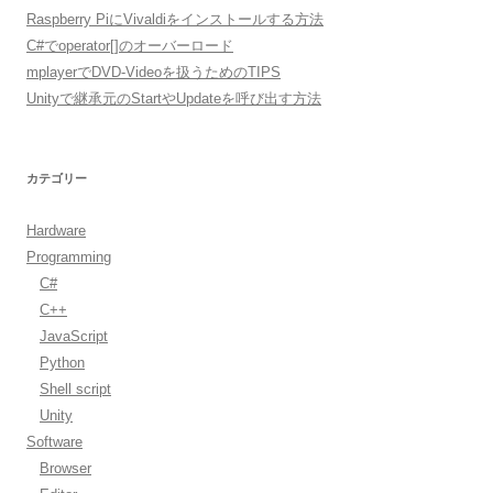
Raspberry PiにVivaldiをインストールする方法
C#でoperator[]のオーバーロード
mplayerでDVD-Videoを扱うためのTIPS
Unityで継承元のStartやUpdateを呼び出す方法
カテゴリー
Hardware
Programming
C#
C++
JavaScript
Python
Shell script
Unity
Software
Browser