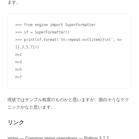
ます。
>>> from engine import SuperFormatter

>>> sf = SuperFormatter()

>>> print(sf.format('{n:repeat:n={{item}}\n}', n=
[2,3,5,7]))

n=2

n=3

n=5

n=7
現状ではサンプル程度のものかと思いますが、面白そうなテク
ニックかなと思います。
リンク
string — Common string operations — Python 3.7.2