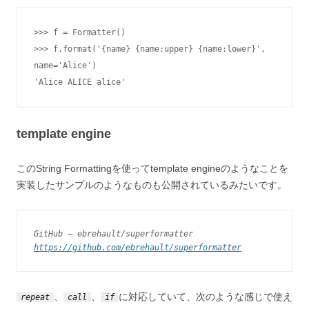
>>> f = Formatter()

>>> f.format('{name} {name:upper} {name:lower}', 
name='Alice')

'Alice ALICE alice'
template engine
このString Formattingを使ってtemplate engineのようなことを
実装したサンプルのようなものも公開されているみたいです。
GitHub – ebrehault/superformatter
https://github.com/ebrehault/superformatter
、
、
に対応していて、次のような感じで使え
repeat
call
if