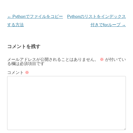
投
←
Pythonでファイルをコピー
Pythonのリストをインデックス
稿
する方法
付きでforループ
→
ナ
ビ
コメントを残す
ゲ
ー
メールアドレスが公開されることはありません。
※
が付いてい
る欄は必須項目です
シ
コメント
※
ョ
ン