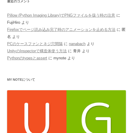
最近のコメント
Pillow (Python Imaging Library)でPNGファイルを扱う時の注意
に
FujiHiro
より
Firefoxでページ読み込み完了時のアニメーションを止める方法
に
匿
名
より
PCのケースファンとネジ穴間隔
に
nanabach
より
UnityのInspectorで構造体使う方法
に
青井
より
Pythonのtypesとassert
に
mynote
より
MY NOTEについて