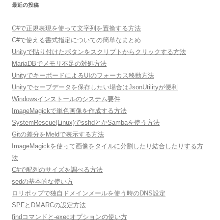
最近の投稿
C#で正規表現を使って文字列を置換する方法
C#で使える書式指定についての簡単なまとめ
Unityで貼り付けたボタンをスクリプトからクリックする方法
MariaDBでメモリ不足の対処方法
UnityでキーボードによるUIのフォーカス移動方法
Unityでセーブデータを保存したい場合はJsonUtilityが便利
Windowsインストールのシステム要件
ImageMagickで単色画像を作成する方法
SystemRescue(Linux)でsshdとかSambaを使う方法
Gitの差分をMeldで表示する方法
ImageMagickを使って画像をタイルに分割したり結合したりする方
法
C#で配列のサイズを調べる方法
sedの基本的な使い方
ロリポップで独自ドメインメールを使う時のDNS設定
SPFとDMARCの設定方法
findコマンドと-execオプションの使い方