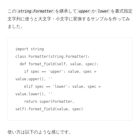
この
を継承して
か
を書式指定
string.Formatter
upper
lower
文字列に使うと大文字・小文字に変換するサンプルを作ってみ
ました。
import string

class Formatter(string.Formatter):

  def format_field(self, value, spec):

    if spec == 'upper': value, spec = 
value.upper(), ''

    elif spec == 'lower': value, spec = 
value.lower(), ''

    return super(Formatter, 
self).format_field(value, spec)
使い方は以下のような感じです。