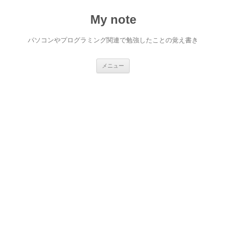
My note
パソコンやプログラミング関連で勉強したことの覚え書き
コ
メニュー
ン
テ
ン
ツ
へ
ス
キ
ッ
プ