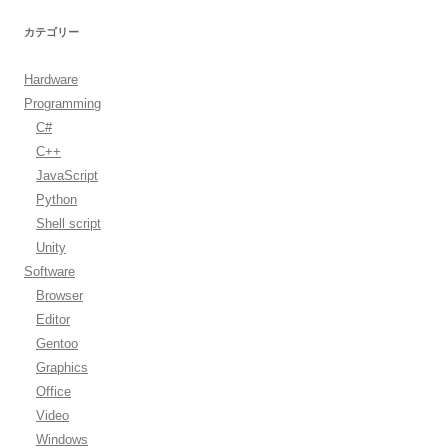
カテゴリー
Hardware
Programming
C#
C++
JavaScript
Python
Shell script
Unity
Software
Browser
Editor
Gentoo
Graphics
Office
Video
Windows