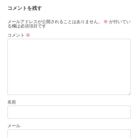
ビ
コメントを残す
ゲ
ー
メールアドレスが公開されることはありません。
※
が付いてい
る欄は必須項目です
シ
コメント
※
ョ
ン
名前
メール