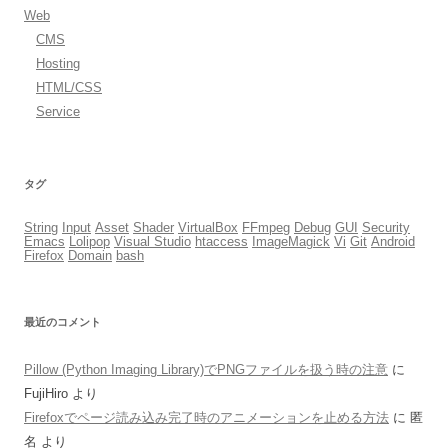
Web
CMS
Hosting
HTML/CSS
Service
タグ
String
Input
Asset
Shader
VirtualBox
FFmpeg
Debug
GUI
Security
Emacs
Lolipop
Visual Studio
htaccess
ImageMagick
Vi
Git
Android
Firefox
Domain
bash
最近のコメント
Pillow (Python Imaging Library)でPNGファイルを扱う時の注意
に
FujiHiro
より
Firefoxでページ読み込み完了時のアニメーションを止める方法
に
匿
名
より