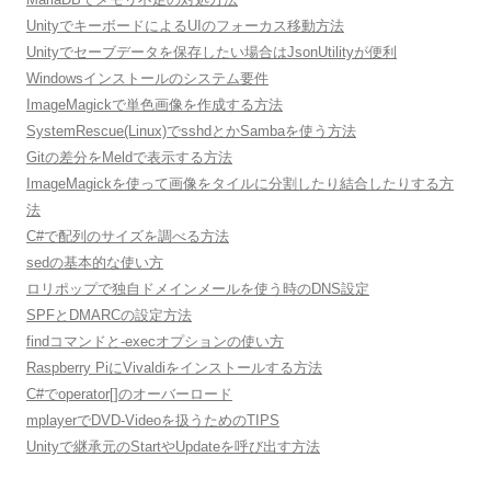
UnityでキーボードによるUIのフォーカス移動方法
Unityでセーブデータを保存したい場合はJsonUtilityが便利
Windowsインストールのシステム要件
ImageMagickで単色画像を作成する方法
SystemRescue(Linux)でsshdとかSambaを使う方法
Gitの差分をMeldで表示する方法
ImageMagickを使って画像をタイルに分割したり結合したりする方
法
C#で配列のサイズを調べる方法
sedの基本的な使い方
ロリポップで独自ドメインメールを使う時のDNS設定
SPFとDMARCの設定方法
findコマンドと-execオプションの使い方
Raspberry PiにVivaldiをインストールする方法
C#でoperator[]のオーバーロード
mplayerでDVD-Videoを扱うためのTIPS
Unityで継承元のStartやUpdateを呼び出す方法