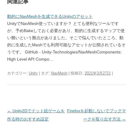
関連記事
動的にNavMeshを生成できるUnityのアセット
UnityでNavMesh使っていますか？ とても便利なツールです
が、予めBakeしておく必要があり、動的に生成するマップで使
い難いという難点がありました。そこで悩んでいたところ、動
的に生成したMeshでも利用可能なアセットが公開されているそ
うです。 GitHub - Unity-Technologies/NavMeshComponents:
High Level API Compo...
カテゴリー:
Unity
| タグ:
NavMesh
| 投稿日:
2021年3月27日
|
投
←
Unity2Dでドット絵ゲームを
Firefoxを起動しないでブックマ
稿
作る時のおすすめ設定
ークを取り出す方法
→
ナ