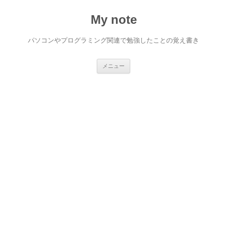
My note
パソコンやプログラミング関連で勉強したことの覚え書き
コ
メニュー
ン
テ
ン
ツ
へ
ス
キ
ッ
プ