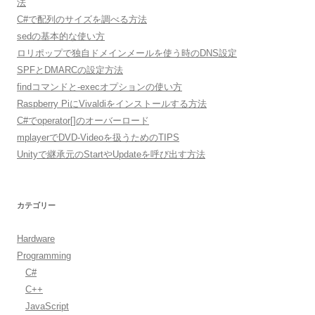
法
C#で配列のサイズを調べる方法
sedの基本的な使い方
ロリポップで独自ドメインメールを使う時のDNS設定
SPFとDMARCの設定方法
findコマンドと-execオプションの使い方
Raspberry PiにVivaldiをインストールする方法
C#でoperator[]のオーバーロード
mplayerでDVD-Videoを扱うためのTIPS
Unityで継承元のStartやUpdateを呼び出す方法
カテゴリー
Hardware
Programming
C#
C++
JavaScript