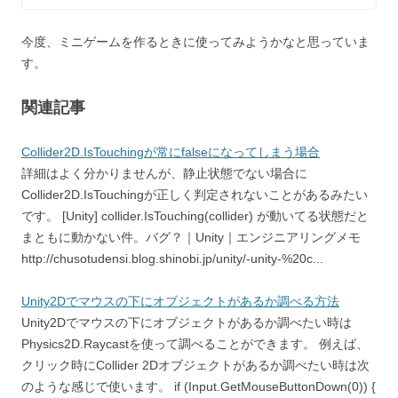
今度、ミニゲームを作るときに使ってみようかなと思っていま
す。
関連記事
Collider2D.IsTouchingが常にfalseになってしまう場合
詳細はよく分かりませんが、静止状態でない場合に
Collider2D.IsTouchingが正しく判定されないことがあるみたい
です。 [Unity] collider.IsTouching(collider) が動いてる状態だと
まともに動かない件。バグ？｜Unity｜エンジニアリングメモ
http://chusotudensi.blog.shinobi.jp/unity/-unity-%20c...
Unity2Dでマウスの下にオブジェクトがあるか調べる方法
Unity2Dでマウスの下にオブジェクトがあるか調べたい時は
Physics2D.Raycastを使って調べることができます。 例えば、
クリック時にCollider 2Dオブジェクトがあるか調べたい時は次
のような感じで使います。 if (Input.GetMouseButtonDown(0)) {