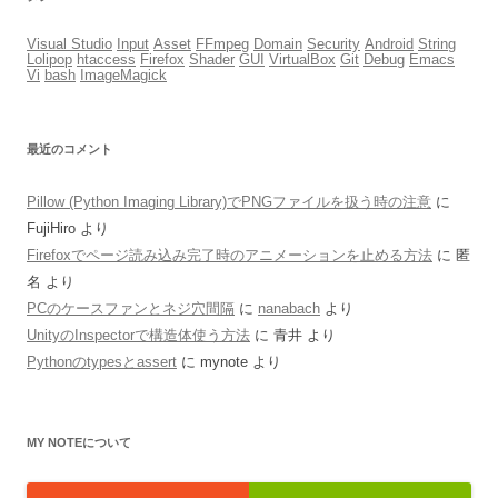
Visual Studio
Input
Asset
FFmpeg
Domain
Security
Android
String
Lolipop
htaccess
Firefox
Shader
GUI
VirtualBox
Git
Debug
Emacs
Vi
bash
ImageMagick
最近のコメント
Pillow (Python Imaging Library)でPNGファイルを扱う時の注意
に
FujiHiro
より
Firefoxでページ読み込み完了時のアニメーションを止める方法
に
匿
名
より
PCのケースファンとネジ穴間隔
に
nanabach
より
UnityのInspectorで構造体使う方法
に
青井
より
Pythonのtypesとassert
に
mynote
より
MY NOTEについて