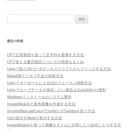
検
索:
最近の投稿
C#で正規表現を使って文字列を置換する方法
C#で使える書式指定についての簡単なまとめ
Unityで貼り付けたボタンをスクリプトからクリックする方法
MariaDBでメモリ不足の対処方法
UnityでキーボードによるUIのフォーカス移動方法
Unityでセーブデータを保存したい場合はJsonUtilityが便利
Windowsインストールのシステム要件
ImageMagickで単色画像を作成する方法
SystemRescue(Linux)でsshdとかSambaを使う方法
Gitの差分をMeldで表示する方法
ImageMagickを使って画像をタイルに分割したり結合したりする方