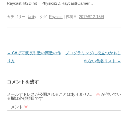
RaycastHit2D hit = Physics2D.Raycast(Camer...
カテゴリー:
Unity
| タグ:
Physics
| 投稿日:
2017年12月5日
|
投
←
C#で可変長引数の関数の作
プログラミングに役立つかもし
稿
り方
れない色名リスト
→
ナ
ビ
コメントを残す
ゲ
ー
メールアドレスが公開されることはありません。
※
が付いてい
る欄は必須項目です
シ
コメント
※
ョ
ン