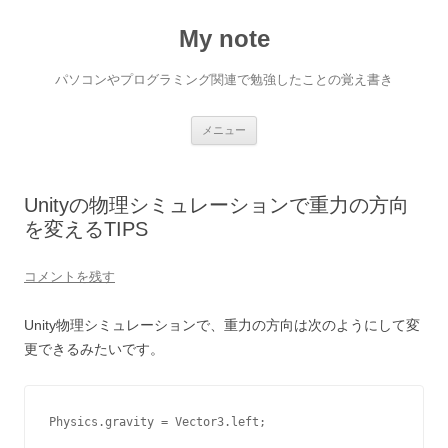
My note
パソコンやプログラミング関連で勉強したことの覚え書き
コ
メニュー
ン
テ
ン
ツ
へ
Unityの物理シミュレーションで重力の方向
ス
キ
を変えるTIPS
ッ
プ
コメントを残す
Unity物理シミュレーションで、重力の方向は次のようにして変
更できるみたいです。
Physics.gravity = Vector3.left;