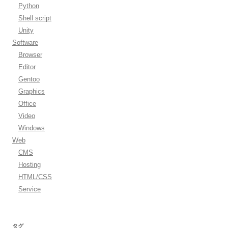
Python
Shell script
Unity
Software
Browser
Editor
Gentoo
Graphics
Office
Video
Windows
Web
CMS
Hosting
HTML/CSS
Service
タグ