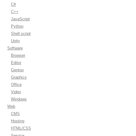
C#
C++
JavaScript
Python
Shell script
Unity
Software
Browser
Editor
Gentoo
Graphics
Office
Video
Windows
Web
CMS
Hosting
HTML/CSS
Service