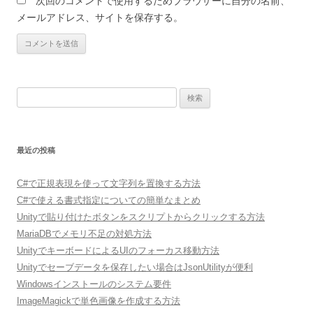
次回のコメントで使用するためブラウザーに自分の名前、
メールアドレス、サイトを保存する。
検
索:
最近の投稿
C#で正規表現を使って文字列を置換する方法
C#で使える書式指定についての簡単なまとめ
Unityで貼り付けたボタンをスクリプトからクリックする方法
MariaDBでメモリ不足の対処方法
UnityでキーボードによるUIのフォーカス移動方法
Unityでセーブデータを保存したい場合はJsonUtilityが便利
Windowsインストールのシステム要件
ImageMagickで単色画像を作成する方法