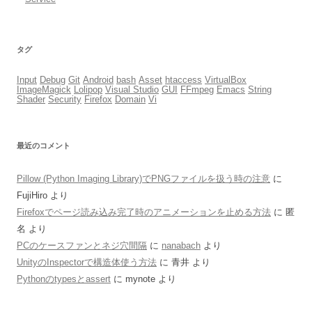
タグ
Input
Debug
Git
Android
bash
Asset
htaccess
VirtualBox
ImageMagick
Lolipop
Visual Studio
GUI
FFmpeg
Emacs
String
Shader
Security
Firefox
Domain
Vi
最近のコメント
Pillow (Python Imaging Library)でPNGファイルを扱う時の注意
に
FujiHiro
より
Firefoxでページ読み込み完了時のアニメーションを止める方法
に
匿
名
より
PCのケースファンとネジ穴間隔
に
nanabach
より
UnityのInspectorで構造体使う方法
に
青井
より
Pythonのtypesとassert
に
mynote
より