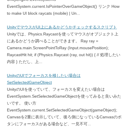
EventSystem.current.IsPointerOverGameObject() リンク How
to make UI block raycats (mobile) | Un...
UnityでマウスがUI上にあるかどうかチェックするスクリプト
Unityでは、Physics.Raycastを使ってマウスがオブジェクト上
にあるかどうか調べることができます。 Ray ray =
Camera.main.ScreenPointToRay (Input.mousePosition);
RaycastHit hit; if (Physics.Raycast (ray, out hit)) { // 処理したい
内容 } ただし、上...
UnityのUIでフォーカスを移したい場合は
SetSelectedGameObject
UnityのUIを使っていて、フォーカスを変えたい場合は
EventSystem.SetSelectedGameObjectを使ってみると良いみた
いです。 使い方
EventSystem.current.SetSelectedGameObject(gameObject);
Canvasを2重に表示していて、後ろ側になっているCanvasのボ
タンにフォーカスがある場合など、一見不可...