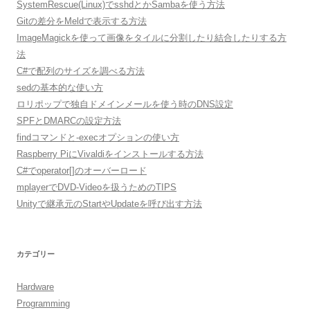
SystemRescue(Linux)でsshdとかSambaを使う方法
Gitの差分をMeldで表示する方法
ImageMagickを使って画像をタイルに分割したり結合したりする方
法
C#で配列のサイズを調べる方法
sedの基本的な使い方
ロリポップで独自ドメインメールを使う時のDNS設定
SPFとDMARCの設定方法
findコマンドと-execオプションの使い方
Raspberry PiにVivaldiをインストールする方法
C#でoperator[]のオーバーロード
mplayerでDVD-Videoを扱うためのTIPS
Unityで継承元のStartやUpdateを呼び出す方法
カテゴリー
Hardware
Programming