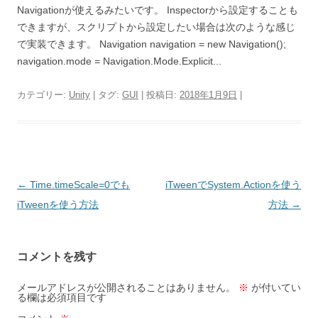
Navigationが使えるみたいです。 Inspectorから設定することも
できますが、スクリプトから設定したい場合は次のような感じ
で実装できます。 Navigation navigation = new Navigation();
navigation.mode = Navigation.Mode.Explicit...
カテゴリー:
Unity
| タグ:
GUI
| 投稿日:
2018年1月9日
|
投
←
Time.timeScale=0でも
iTweenでSystem.Actionを使う
稿
iTweenを使う方法
方法
→
ナ
ビ
コメントを残す
ゲ
ー
メールアドレスが公開されることはありません。
※
が付いてい
る欄は必須項目です
シ