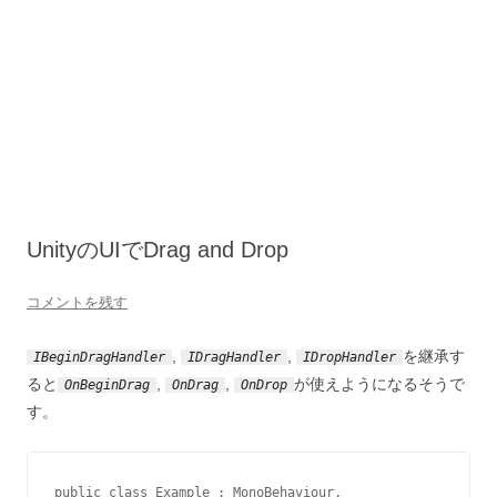
UnityのUIでDrag and Drop
コメントを残す
,
,
を継承す
IBeginDragHandler
IDragHandler
IDropHandler
ると
,
,
が使えようになるそうで
OnBeginDrag
OnDrag
OnDrop
す。
public class Example : MonoBehaviour, 