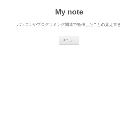
My note
パソコンやプログラミング関連で勉強したことの覚え書き
コ
メニュー
ン
テ
ン
ツ
へ
ス
キ
ッ
プ