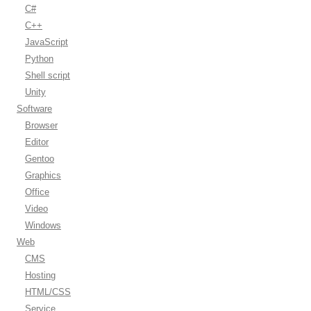
C#
C++
JavaScript
Python
Shell script
Unity
Software
Browser
Editor
Gentoo
Graphics
Office
Video
Windows
Web
CMS
Hosting
HTML/CSS
Service