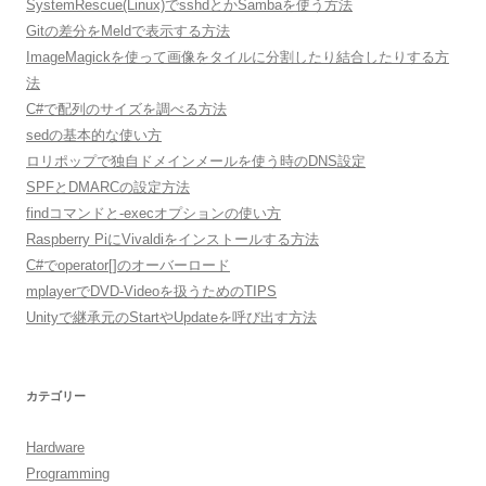
SystemRescue(Linux)でsshdとかSambaを使う方法
Gitの差分をMeldで表示する方法
ImageMagickを使って画像をタイルに分割したり結合したりする方
法
C#で配列のサイズを調べる方法
sedの基本的な使い方
ロリポップで独自ドメインメールを使う時のDNS設定
SPFとDMARCの設定方法
findコマンドと-execオプションの使い方
Raspberry PiにVivaldiをインストールする方法
C#でoperator[]のオーバーロード
mplayerでDVD-Videoを扱うためのTIPS
Unityで継承元のStartやUpdateを呼び出す方法
カテゴリー
Hardware
Programming