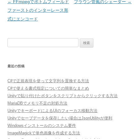
投
←
FFmpegでボトムフィールド
ブラウン管風のシェーダー
→
稿
ファーストのインターレース形
ナ
式にエンコード
ビ
ゲ
検
ー
索:
シ
ョ
最近の投稿
ン
C#で正規表現を使って文字列を置換する方法
C#で使える書式指定についての簡単なまとめ
Unityで貼り付けたボタンをスクリプトからクリックする方法
MariaDBでメモリ不足の対処方法
UnityでキーボードによるUIのフォーカス移動方法
Unityでセーブデータを保存したい場合はJsonUtilityが便利
Windowsインストールのシステム要件
ImageMagickで単色画像を作成する方法