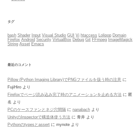
タグ
bash
Shader
Input
Visual Studio
GUI
Vi
htaccess
Lolipop
Domain
Firefox
Android
Security
VirtualBox
Debug
Git
FFmpeg
ImageMagick
String
Asset
Emacs
最近のコメント
Pillow (Python Imaging Library)でPNGファイルを扱う時の注意
に
FujiHiro
より
Firefoxでページ読み込み完了時のアニメーションを止める方法
に
匿
名
より
PCのケースファンとネジ穴間隔
に
nanabach
より
UnityのInspectorで構造体使う方法
に
青井
より
Pythonのtypesとassert
に
mynote
より