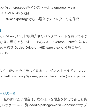
パイル crossdevをインストール # emerge -v sys-
RTDIR_OVERLAYを追加
tage" /usr/local/portageがない場合はディレクトリを作成 ...
ル
XP-Penという比較的安価なペンタブレットを買ってみま
それなりに動くそうです。（ちなみに、Gentoo Linux公式のパ
Device DriversのHID supportという項目から
 D...
みたので、使い方をメモしてみます。 インストール # emerge -
llo.cs using System; public class Hello { static public
ッケージの一覧
ジの一覧を調べたい場合は、次のような場所を探してみると良
の一覧 /var/lib/portage/world --oneshotのオプ