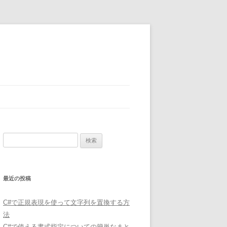
検
索:
最近の投稿
C#で正規表現を使って文字列を置換する方
法
C#で使える書式指定についての簡単なまと