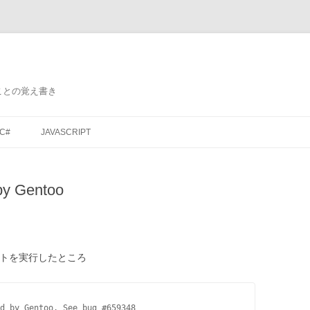
ことの覚え書き
コ
ン
C#
JAVASCRIPT
テ
ン
ツ
へ
ス
 by Gentoo
キ
ッ
プ
クリプトを実行したところ
d by Gentoo. See bug #659348