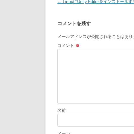
投
←
LinuxにUnity Editorをインストール
稿
ナ
コメントを残す
ビ
ゲ
メールアドレスが公開されることはあり
ー
コメント
※
シ
ョ
ン
名前
メール