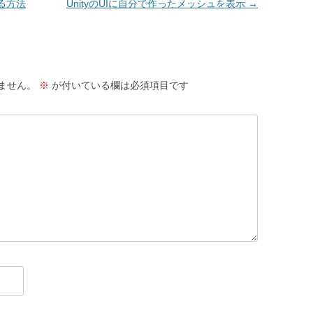
する方法
UnityのUIに自分で作ったメッシュを表示
→
ません。
※
が付いている欄は必須項目です