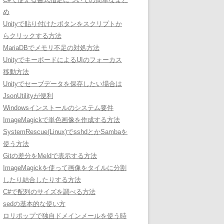
め
Unityで貼り付けたボタンをスクリプトか
らクリックする方法
MariaDBでメモリ不足の対処方法
UnityでキーボードによるUIのフォーカス
移動方法
Unityでセーブデータを保存したい場合は
JsonUtilityが便利
Windowsインストールのシステム要件
ImageMagickで単色画像を作成する方法
SystemRescue(Linux)でsshdとかSambaを
使う方法
Gitの差分をMeldで表示する方法
ImageMagickを使って画像をタイルに分割
したり結合したりする方法
C#で配列のサイズを調べる方法
sedの基本的な使い方
ロリポップで独自ドメインメールを使う時