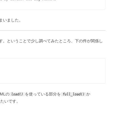
まいました。
す。ということで少し調べてみたところ、下の件が関係し
MLの
を使っている部分を
か
load()
full_load()
みたいです。