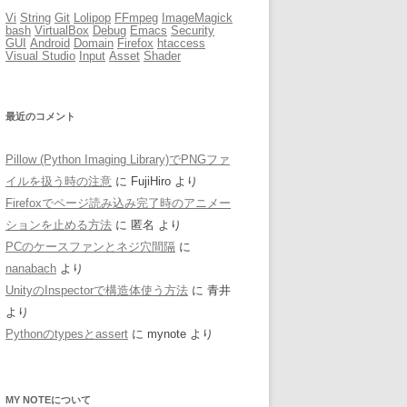
Vi
String
Git
Lolipop
FFmpeg
ImageMagick
bash
VirtualBox
Debug
Emacs
Security
GUI
Android
Domain
Firefox
htaccess
Visual Studio
Input
Asset
Shader
最近のコメント
Pillow (Python Imaging Library)でPNGファ
イルを扱う時の注意
に
FujiHiro
より
Firefoxでページ読み込み完了時のアニメー
ションを止める方法
に
匿名
より
PCのケースファンとネジ穴間隔
に
nanabach
より
UnityのInspectorで構造体使う方法
に
青井
より
Pythonのtypesとassert
に
mynote
より
MY NOTEについて