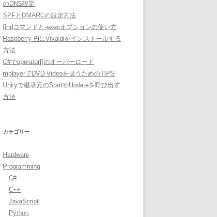
のDNS設定
SPFとDMARCの設定方法
findコマンドと-execオプションの使い方
Raspberry PiにVivaldiをインストールする
方法
C#でoperator[]のオーバーロード
mplayerでDVD-Videoを扱うためのTIPS
Unityで継承元のStartやUpdateを呼び出す
方法
カテゴリー
Hardware
Programming
C#
C++
JavaScript
Python