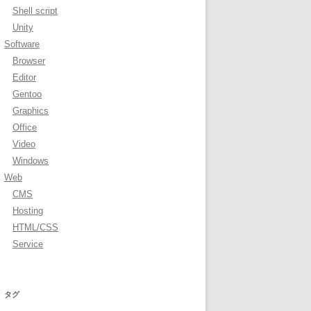
Shell script
Unity
Software
Browser
Editor
Gentoo
Graphics
Office
Video
Windows
Web
CMS
Hosting
HTML/CSS
Service
タグ