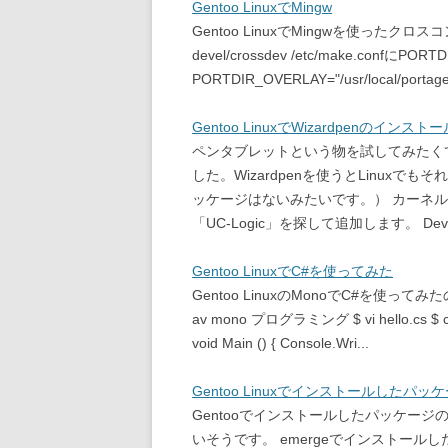
Gentoo LinuxでMingw
Gentoo LinuxでMingwを使ったクロスコン
devel/crossdev /etc/make.confにPO
PORTDIR_OVERLAY="/usr/local/por
Gentoo LinuxでWizardpenのインストー
ペンタブレットという物を試してみたくて
した。Wizardpenを使うとLinuxでも
ッケージはないみたいです。） カーネルの再構築 
「UC-Logic」を探して追加します。 Device
Gentoo LinuxでC#を使ってみた
Gentoo LinuxのMonoでC#を使って
av mono プログラミング $ vi hello.cs $ cat he
void Main () { Console.Wri...
Gentoo Linuxでインストールしたパ
Gentooでインストールしたパッケー
いそうです。 emergeでインストールしたパッケージ