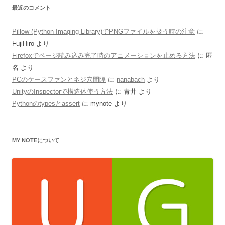
最近のコメント
Pillow (Python Imaging Library)でPNGファイルを扱う時の注意
に
FujiHiro
より
Firefoxでページ読み込み完了時のアニメーションを止める方法
に
匿
名
より
PCのケースファンとネジ穴間隔
に
nanabach
より
UnityのInspectorで構造体使う方法
に
青井
より
Pythonのtypesとassert
に
mynote
より
MY NOTEについて