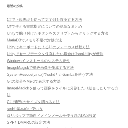
最近の投稿
C#で正規表現を使って文字列を置換する方法
C#で使える書式指定についての簡単なまとめ
Unityで貼り付けたボタンをスクリプトからクリックする方法
MariaDBでメモリ不足の対処方法
UnityでキーボードによるUIのフォーカス移動方法
Unityでセーブデータを保存したい場合はJsonUtilityが便利
Windowsインストールのシステム要件
ImageMagickで単色画像を作成する方法
SystemRescue(Linux)でsshdとかSambaを使う方法
Gitの差分をMeldで表示する方法
ImageMagickを使って画像をタイルに分割したり結合したりする方
法
C#で配列のサイズを調べる方法
sedの基本的な使い方
ロリポップで独自ドメインメールを使う時のDNS設定
SPFとDMARCの設定方法