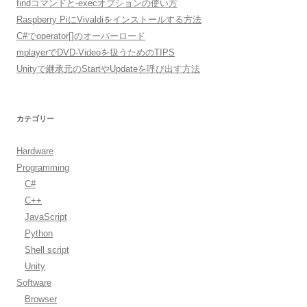
findコマンドと-execオプションの使い方
Raspberry PiにVivaldiをインストールする方法
C#でoperator[]のオーバーロード
mplayerでDVD-Videoを扱うためのTIPS
Unityで継承元のStartやUpdateを呼び出す方法
カテゴリー
Hardware
Programming
C#
C++
JavaScript
Python
Shell script
Unity
Software
Browser