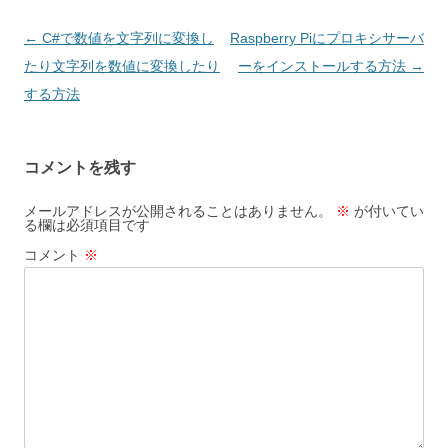
投
←
C#で数値を文字列に変換し
Raspberry Piにプロキシサーバ
稿
たり文字列を数値に変換したり
ーをインストールする方法
→
ナ
する方法
ビ
ゲ
コメントを残す
ー
シ
メールアドレスが公開されることはありません。
※
が付いてい
る欄は必須項目です
ョ
コメント
※
ン