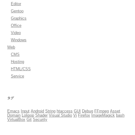
Editor
Gentoo
Graphics
Office
Video
Windows
Web
CMS
Hosting
HTML/CSS
Service
タグ
Emacs
Input
Android
String
htaccess
GUI
Debug
FFmpeg
Asset
Domain
Lolipop
Shader
Visual Studio
Vi
Firefox
ImageMagick
bash
VirtualBox
Git
Security