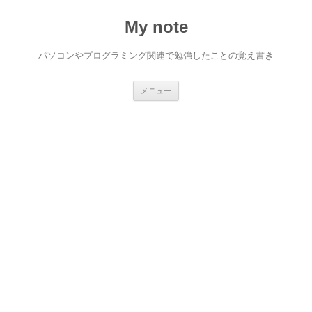
My note
パソコンやプログラミング関連で勉強したことの覚え書き
コ
メニュー
ン
テ
ン
ツ
へ
ス
キ
ッ
プ