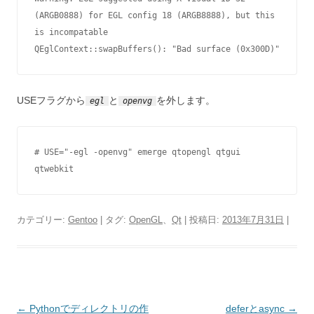
(ARGB0888) for EGL config 18 (ARGB8888), but this 
is incompatable  

QEglContext::swapBuffers(): "Bad surface (0x300D)"
USEフラグから
と
を外します。
egl
openvg
# USE="-egl -openvg" emerge qtopengl qtgui 
qtwebkit
カテゴリー:
Gentoo
| タグ:
OpenGL
、
Qt
| 投稿日:
2013年7月31日
|
投
←
Pythonでディレクトリの作
deferとasync
→