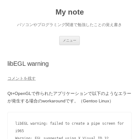
My note
パソコンやプログラミング関連で勉強したことの覚え書き
コ
メニュー
ン
テ
ン
ツ
へ
libEGL warning
ス
キ
ッ
プ
コメントを残す
Qt+OpenGLで作られたアプリケーションで以下のようなエラー
が発生する場合のworkaroundです。（Gentoo Linux）
libEGL warning: failed to create a pipe screen for 
i965  

Warning: EGL suggested using X Visual ID 32 