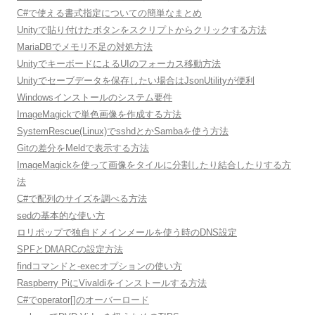
C#で使える書式指定についての簡単なまとめ
Unityで貼り付けたボタンをスクリプトからクリックする方法
MariaDBでメモリ不足の対処方法
UnityでキーボードによるUIのフォーカス移動方法
Unityでセーブデータを保存したい場合はJsonUtilityが便利
Windowsインストールのシステム要件
ImageMagickで単色画像を作成する方法
SystemRescue(Linux)でsshdとかSambaを使う方法
Gitの差分をMeldで表示する方法
ImageMagickを使って画像をタイルに分割したり結合したりする方
法
C#で配列のサイズを調べる方法
sedの基本的な使い方
ロリポップで独自ドメインメールを使う時のDNS設定
SPFとDMARCの設定方法
findコマンドと-execオプションの使い方
Raspberry PiにVivaldiをインストールする方法
C#でoperator[]のオーバーロード