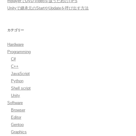
mplayerでDVD-Videoを扱うためのTIPS
Unityで継承元のStartやUpdateを呼び出す方法
カテゴリー
Hardware
Programming
C#
C++
JavaScript
Python
Shell script
Unity
Software
Browser
Editor
Gentoo
Graphics