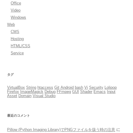
Office
Video
Windows
Web
CMS
Hosting
HTML/CSS
Service
タグ
VirtualBox
String
htaccess
Git
Android
bash
Vi
Security
Lolipop
Firefox
ImageMagick
Debug
FFmpeg
GUI
Shader
Emacs
Input
Asset
Domain
Visual Studio
最近のコメント
Pillow (Python Imaging Library)でPNGファイルを扱う時の注意
に