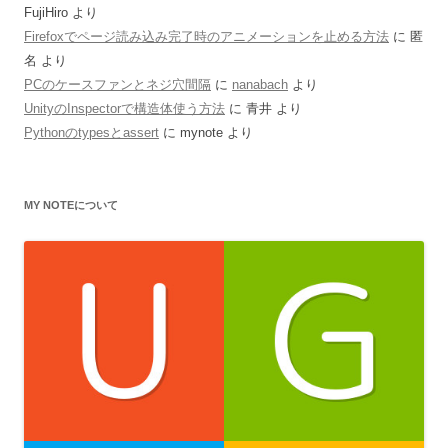
FujiHiro
より
Firefoxでページ読み込み完了時のアニメーションを止める方法
に
匿
名
より
PCのケースファンとネジ穴間隔
に
nanabach
より
UnityのInspectorで構造体使う方法
に
青井
より
Pythonのtypesとassert
に
mynote
より
MY NOTEについて