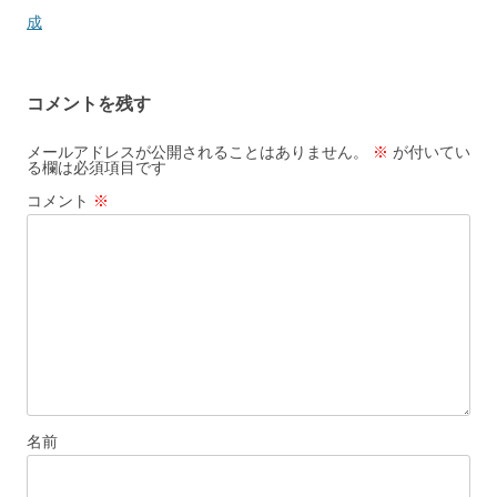
稿
成
ナ
ビ
コメントを残す
ゲ
ー
メールアドレスが公開されることはありません。
※
が付いてい
る欄は必須項目です
シ
コメント
※
ョ
ン
名前