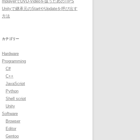
mplayerでDVD-Videoを扱うためのTIPS
Unityで継承元のStartやUpdateを呼び出す
方法
カテゴリー
Hardware
Programming
C#
C++
JavaScript
Python
Shell script
Unity
Software
Browser
Editor
Gentoo