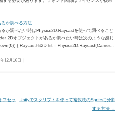
備する必要があります。フォント関係はライセンスが複雑
があるか調べる方法
か調べたい時はPhysics2D.Raycastを使って調べること
ider 2Dオブジェクトがあるか調べたい時は次のような感じ
(0)) { RaycastHit2D hit = Physics2D.Raycast(Camer...
0年12月16日
|
にオフセッ
Unityでスクリプトを使って複数枚のSpriteに分割
する方法
→