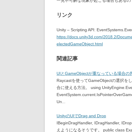
一見不可解な現象が起こる場合もあるの
リンク
Unity – Scripting API: EventSystems.E
https://docs.unity3d.com/2018.2/Docum
electedGameObject.html
関連記事
UIとGameObjectが重なっている場合
Raycastを使ってGameObjectの選
合に使える方法。 using UnityEngine.Eve
EventSystem.current.IsPointerOverGame
Un...
UnityのUIでDrag and Drop
IBeginDragHandler, IDragHandler, 
えようになるそうです。 public class Example 