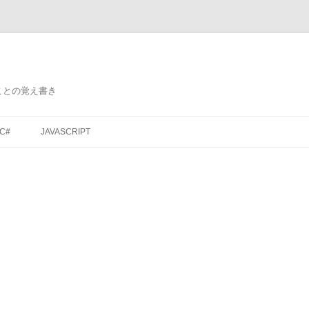
ことの覚え書き
コ
ン
C#
JAVASCRIPT
テ
ン
ツ
へ
ス
キ
ッ
プ