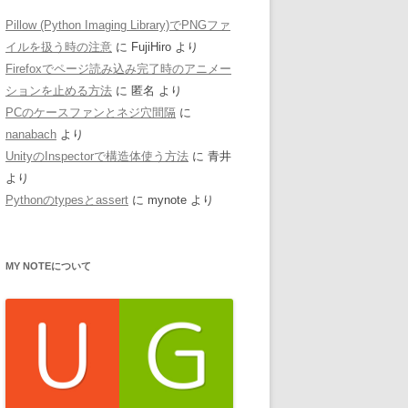
Pillow (Python Imaging Library)でPNGファ
イルを扱う時の注意
に
FujiHiro
より
Firefoxでページ読み込み完了時のアニメー
ションを止める方法
に
匿名
より
PCのケースファンとネジ穴間隔
に
nanabach
より
UnityのInspectorで構造体使う方法
に
青井
より
Pythonのtypesとassert
に
mynote
より
MY NOTEについて