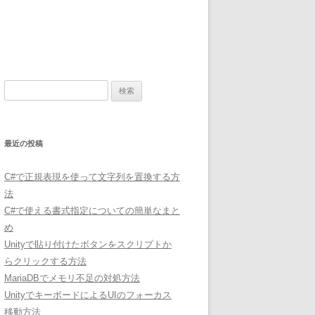
検
索:
最近の投稿
C#で正規表現を使って文字列を置換する方
法
C#で使える書式指定についての簡単なまと
め
Unityで貼り付けたボタンをスクリプトか
らクリックする方法
MariaDBでメモリ不足の対処方法
UnityでキーボードによるUIのフォーカス
移動方法