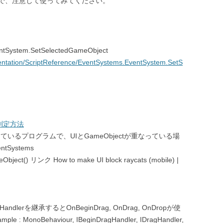
で、注意して使ってみてください。
ventSystem.SetSelectedGameObject
entation/ScriptReference/EventSystems.EventSystem.SetS
の判定方法
択をしているプログラムで、UIとGameObjectが重なっている場
ntSystems
Object() リンク How to make UI block raycats (mobile) |
IDropHandlerを継承するとOnBeginDrag, OnDrag, OnDropが使
: MonoBehaviour, IBeginDragHandler, IDragHandler,