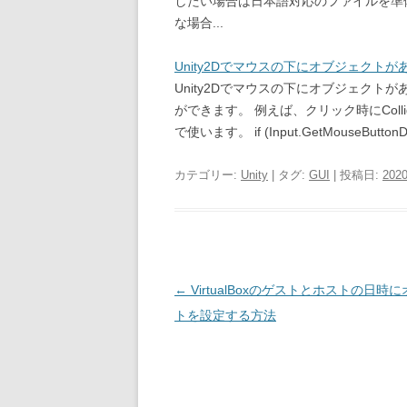
したい場合は日本語対応のファイルを準
な場合...
Unity2Dでマウスの下にオブジェクト
Unity2Dでマウスの下にオブジェクトがある
ができます。 例えば、クリック時にColl
で使います。 if (Input.GetMouseButtonDown
カテゴリー:
Unity
| タグ:
GUI
| 投稿日:
202
投
←
VirtualBoxのゲストとホストの日時
稿
トを設定する方法
ナ
ビ
ゲ