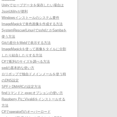
Unityでセーブデータを保存したい場合は
JsonUtilityが便利
Windowsインストールのシステム要件
ImageMagickで単色画像を作成する方法
SystemRescue(Linux)でsshdとかSambaを
使う方法
Gitの差分をMeldで表示する方法
ImageMagickを使って画像をタイルに分割
したり結合したりする方法
C#で配列のサイズを調べる方法
sedの基本的な使い方
ロリポップで独自ドメインメールを使う時
のDNS設定
SPFとDMARCの設定方法
findコマンドと-execオプションの使い方
Raspberry PiにVivaldiをインストールする
方法
C#でoperator[]のオーバーロード