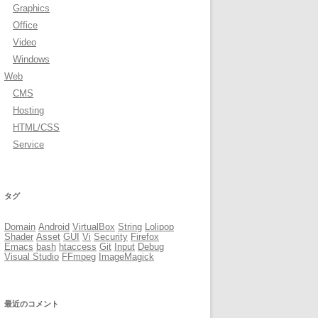
Graphics
Office
Video
Windows
Web
CMS
Hosting
HTML/CSS
Service
タグ
Domain
Android
VirtualBox
String
Lolipop
Shader
Asset
GUI
Vi
Security
Firefox
Emacs
bash
htaccess
Git
Input
Debug
Visual Studio
FFmpeg
ImageMagick
最近のコメント