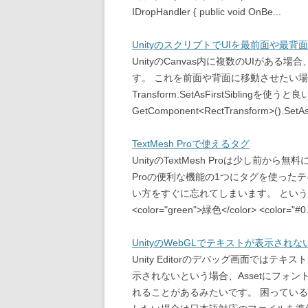
IDropHandler { public void OnBe...
UnityのスクリプトでUIを最前面や最
UnityのCanvas内に複数のUIがある
す。 これを前面や背面に移動させたい場合は、Tra
Transform.SetAsFirstSiblingを
GetComponent<RectTransform>().SetAsL
TextMesh Proで使えるタグ
UnityのTextMesh Proは少し前か
Proの便利な機能の1つにタグを使った
い方をすぐに忘れてしまいます。 とい
<color="green">緑色</color> <color="#0.
UnityのWebGLでテキストが表示され
Unity Editorのデバッグ画面では
示されないという場合、Assetにフォ
れることがあるみたいです。 困ってい