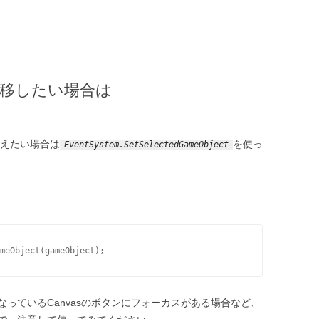
スを移したい場合は
変えたい場合は
を使っ
EventSystem.SetSelectedGameObject
meObject(gameObject);
になっているCanvasのボタンにフォーカスがある場合など、