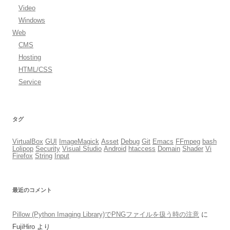
Video
Windows
Web
CMS
Hosting
HTML/CSS
Service
タグ
VirtualBox
GUI
ImageMagick
Asset
Debug
Git
Emacs
FFmpeg
bash
Lolipop
Security
Visual Studio
Android
htaccess
Domain
Shader
Vi
Firefox
String
Input
最近のコメント
Pillow (Python Imaging Library)でPNGファイルを扱う時の注意
に
FujiHiro
より