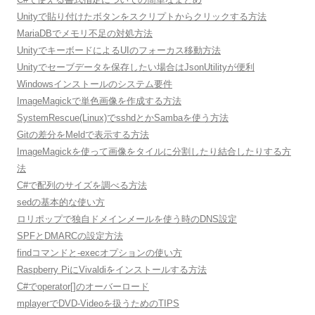
Unityで貼り付けたボタンをスクリプトからクリックする方法
MariaDBでメモリ不足の対処方法
UnityでキーボードによるUIのフォーカス移動方法
Unityでセーブデータを保存したい場合はJsonUtilityが便利
Windowsインストールのシステム要件
ImageMagickで単色画像を作成する方法
SystemRescue(Linux)でsshdとかSambaを使う方法
Gitの差分をMeldで表示する方法
ImageMagickを使って画像をタイルに分割したり結合したりする方
法
C#で配列のサイズを調べる方法
sedの基本的な使い方
ロリポップで独自ドメインメールを使う時のDNS設定
SPFとDMARCの設定方法
findコマンドと-execオプションの使い方
Raspberry PiにVivaldiをインストールする方法
C#でoperator[]のオーバーロード
mplayerでDVD-Videoを扱うためのTIPS