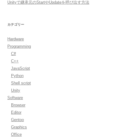
Unityで継承元のStartやUpdateを呼び出す方法
カテゴリー
Hardware
Programming
C#
C++
JavaScript
Python
Shell script
Unity
Software
Browser
Editor
Gentoo
Graphics
Office