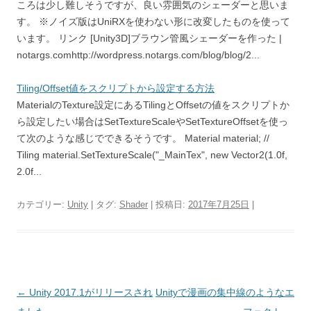
ころは少し難しそうですが、良い雰囲気のシェーダーと思いま
す。 ※ノイズ版はUniRXを使わない形に改変したものを使って
います。 リンク [Unity3D]ブラウン管風シェーダーを作った |
notargs.comhttp://wordpress.notargs.com/blog/blog/2...
Tiling/Offset値をスクリプトから設定する方法
MaterialのTexture設定にあるTilingとOffsetの値をスクリプトか
ら設定したい場合はSetTextureScaleやSetTextureOffsetを使っ
て次のような感じでできるそうです。 Material material; //
Tiling material.SetTextureScale("_MainTex", new Vector2(1.0f,
2.0f...
カテゴリー:
Unity
| タグ:
Shader
| 投稿日:
2017年7月25日
|
投
←
Unity 2017.1がリリースされ
Unityで漫画の集中線のようなエ