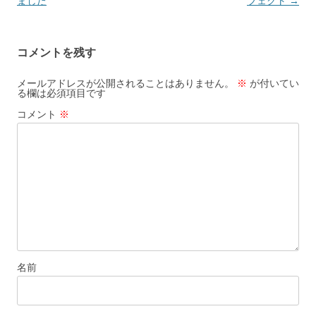
稿
ました
フェクト
→
ナ
ビ
コメントを残す
ゲ
ー
メールアドレスが公開されることはありません。
※
が付いてい
る欄は必須項目です
シ
コメント
※
ョ
ン
名前