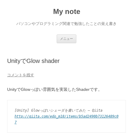
My note
パソコンやプログラミング関連で勉強したことの覚え書き
コ
メニュー
ン
テ
ン
ツ
へ
UnityでGlow shader
ス
キ
ッ
プ
コメントを残す
UnityでGlowっぽい雰囲気を実装したShaderです。
[Unity] Glowっぽいシェーダを書いてみた – Qiita
http://qiita.com/edo_m18/items/b5ad2490b73126489c0
7