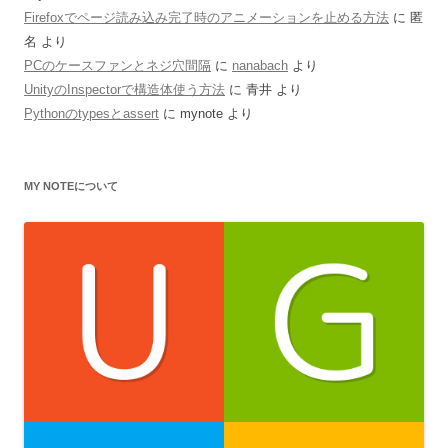
Firefoxでページ読み込み完了時のアニメーションを止める方法
に
匿
名
より
PCのケースファンとネジ穴間隔
に
nanabach
より
UnityのInspectorで構造体使う方法
に
青井
より
Pythonのtypesとassert
に
mynote
より
MY NOTEについて